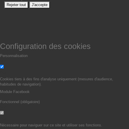
Rejeter tout
J'accepte
Configuration des cookies
Personnalisation
Non
Oui
Cookies tiers à des fins d'analyse uniquement (mesures d'audience,
habitudes de navigation).
Module Facebook
Fonctionnel (obligatoire)
Non
Oui
Nécessaire pour naviguer sur ce site et utiliser ses fonctions.