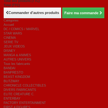
Total des produits (TTC)
Total (TTC)
Commander d'autres produits
Faire ma commande
Catégories
Accueil
DC / COMICS / MARVEL
STAR WARS
CINEMA
SERIE TV
JEUX VIDEOS
DISNEY
MANGA & ANIMES
AUTRES UNIVERS
Tous les fabricants
BANDAI
BANPRESTO
BEAST KINGDOM
BLITZWAY
CHRONICLE COLLECTIBLES
DIVERS FABRICANTS
ELITE CREATURE C.
ENTERBAY
FACTORY ENTERTAINMENT
FIRST 4 FIGURES