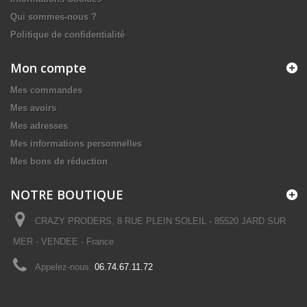
Qui sommes-nous ?
Politique de confidentialité
Mon compte
Mes commandes
Mes avoirs
Mes adresses
Mes informations personnelles
Mes bons de réduction
NOTRE BOUTIQUE
CRAZY PRODERS, 8 RUE PLEIN SOLEIL - 85520 JARD SUR
MER - VENDEE - France
Appelez-nous:
06.74.67.11.72