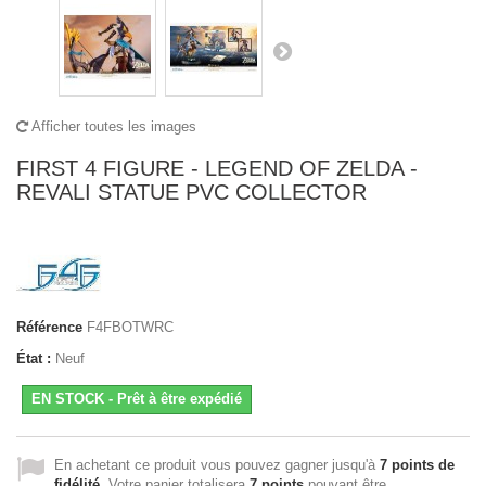
Afficher toutes les images
FIRST 4 FIGURE - LEGEND OF ZELDA -
REVALI STATUE PVC COLLECTOR
Référence
F4FBOTWRC
État :
Neuf
EN STOCK - Prêt à être expédié
En achetant ce produit vous pouvez gagner jusqu'à
7
points de
fidélité
. Votre panier totalisera
7
points
pouvant être