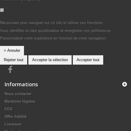
Non
Oui
Nécessaire pour naviguer sur ce site et utiliser ses fonctions.
Vous identifier en tant qu'utilisateur et enregistrer vos préférences.
Personnaliser votre expérience en fonction de votre navigation.
> Annuler
Rejeter tout
Accepter la sélection
Accepter tout
Informations
Nous contacter
Mentions légales
CGV
Offre fidélité
Livraison