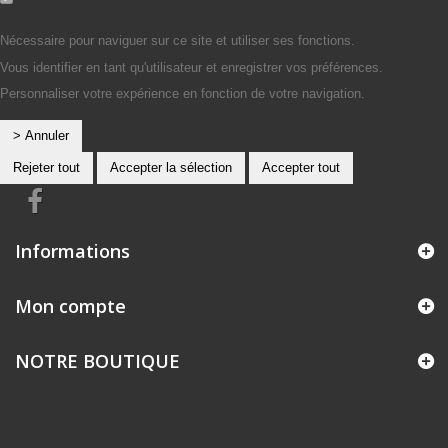
Oui
Nécessaire pour naviguer sur ce site et utiliser ses fonctions.
Vous identifier en tant qu'utilisateur et enregistrer vos préférences.
Personnaliser votre expérience en fonction de votre navigation.
> Annuler
Rejeter tout
Accepter la sélection
Accepter tout
Informations
Mon compte
NOTRE BOUTIQUE