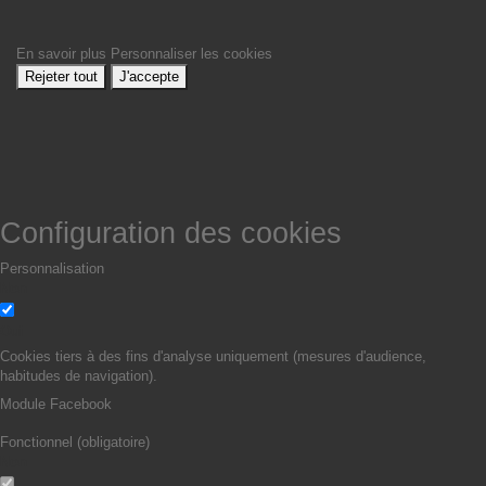
En savoir plus
Personnaliser les cookies
Rejeter tout
J'accepte
Configuration des cookies
Personnalisation
Non
Oui
Cookies tiers à des fins d'analyse uniquement (mesures d'audience,
habitudes de navigation).
Module Facebook
Fonctionnel (obligatoire)
Non