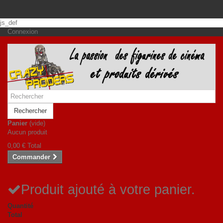
js_def
Connexion
Rechercher
Panier
(vide)
Aucun produit
0,00 €
Total
Commander
Produit ajouté à votre panier.
Quantité
Total