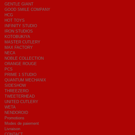
GENTLE GIANT
GOOD SMILE COMPANY
HCG
HOT TOYS
INFINITY STUDIO
IRON STUDIOS
KOTOBUKIYA
MASTER CUTLERY
MAX FACTORY
NECA
NOBLE COLLECTION
ORANGE ROUGE
PCS
PRIME 1 STUDIO
QUANTUM MECHANIX
SIDESHOW
THREEZERO
TWEETERHEAD
UNITED CUTLERY
WETA
NENDOROID
Promotions
Modes de paiement
Livraison
CONTACT