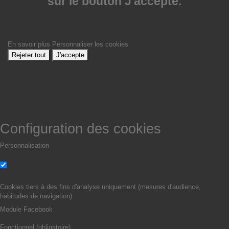
sur le bouton J'accepte.
En savoir plus
Personnaliser les cookies
Rejeter tout
J'accepte
Configuration des cookies
Personnalisation
Non
Oui
Cookies tiers à des fins d'analyse uniquement (mesures d'audience,
habitudes de navigation).
Module Facebook
Fonctionnel (obligatoire)