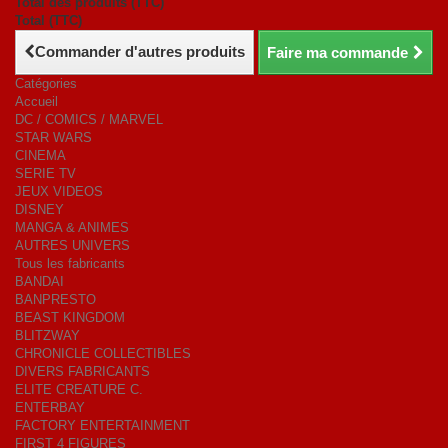
Total des produits (TTC)
Total (TTC)
Commander d'autres produits
Faire ma commande
Catégories
Accueil
DC / COMICS / MARVEL
STAR WARS
CINEMA
SERIE TV
JEUX VIDEOS
DISNEY
MANGA & ANIMES
AUTRES UNIVERS
Tous les fabricants
BANDAI
BANPRESTO
BEAST KINGDOM
BLITZWAY
CHRONICLE COLLECTIBLES
DIVERS FABRICANTS
ELITE CREATURE C.
ENTERBAY
FACTORY ENTERTAINMENT
FIRST 4 FIGURES