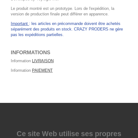
Le produit montré est un prototype. Lors de l'expédition, la
version de production finale peut différer en apparence.
Important
: les articles en précommande doivent être achetés
séparément des produits en stock. CRAZY PRODERS ne gère
pas les expéditions partielles.
INFORMATIONS
Information
LIVRAISON
Information
PAIEMENT
Ce site Web utilise
ses propres