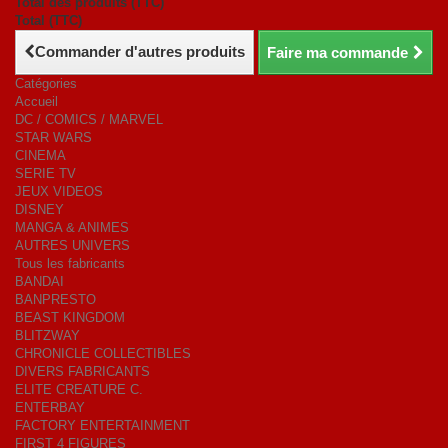
Total des produits (TTC)
Total (TTC)
Commander d'autres produits
Faire ma commande
Catégories
Accueil
DC / COMICS / MARVEL
STAR WARS
CINEMA
SERIE TV
JEUX VIDEOS
DISNEY
MANGA & ANIMES
AUTRES UNIVERS
Tous les fabricants
BANDAI
BANPRESTO
BEAST KINGDOM
BLITZWAY
CHRONICLE COLLECTIBLES
DIVERS FABRICANTS
ELITE CREATURE C.
ENTERBAY
FACTORY ENTERTAINMENT
FIRST 4 FIGURES