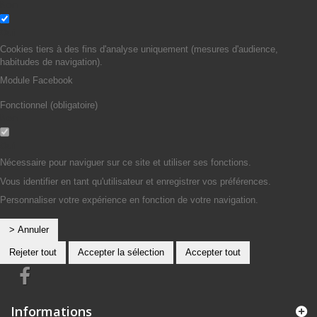
Non
Oui
Cookies tiers à des fins d'analyse uniquement (mesures d'audience,
habitudes de navigation).
Module Facebook
Fonctionnel (obligatoire)
Non
Oui
Nécessaire pour naviguer sur ce site et utiliser ses fonctions.
Vous identifier en tant qu'utilisateur et enregistrer vos préférences.
Personnaliser votre expérience en fonction de votre navigation.
> Annuler
Rejeter tout
Accepter la sélection
Accepter tout
Informations