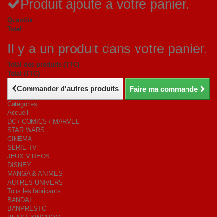
Produit ajouté à votre panier.
Quantité
Total
Il y a un produit dans votre panier.
Total des produits (TTC)
Total (TTC)
Commander d'autres produits
Faire ma commande
Catégories
Accueil
DC / COMICS / MARVEL
STAR WARS
CINEMA
SERIE TV
JEUX VIDEOS
DISNEY
MANGA & ANIMES
AUTRES UNIVERS
Tous les fabricants
BANDAI
BANPRESTO