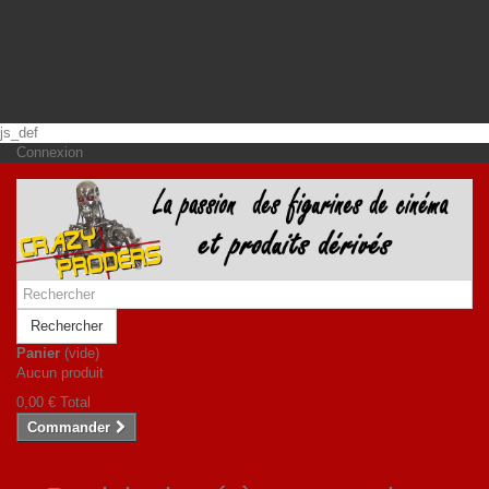
js_def
Connexion
Rechercher
Panier
(vide)
Aucun produit
0,00 €
Total
Commander