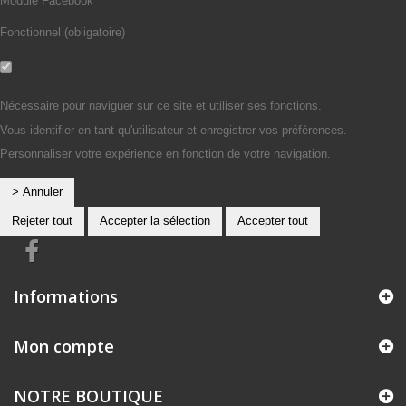
Module Facebook
Fonctionnel (obligatoire)
Non
Oui
Nécessaire pour naviguer sur ce site et utiliser ses fonctions.
Vous identifier en tant qu'utilisateur et enregistrer vos préférences.
Personnaliser votre expérience en fonction de votre navigation.
> Annuler
Rejeter tout
Accepter la sélection
Accepter tout
Informations
Mon compte
NOTRE BOUTIQUE