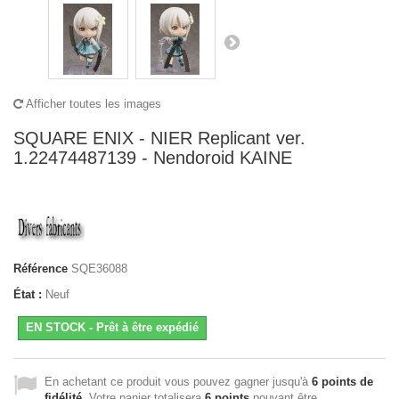
Afficher toutes les images
SQUARE ENIX - NIER Replicant ver.
1.22474487139 - Nendoroid KAINE
Référence
SQE36088
État :
Neuf
EN STOCK - Prêt à être expédié
En achetant ce produit vous pouvez gagner jusqu'à
6
points de
fidélité
. Votre panier totalisera
6
points
pouvant être