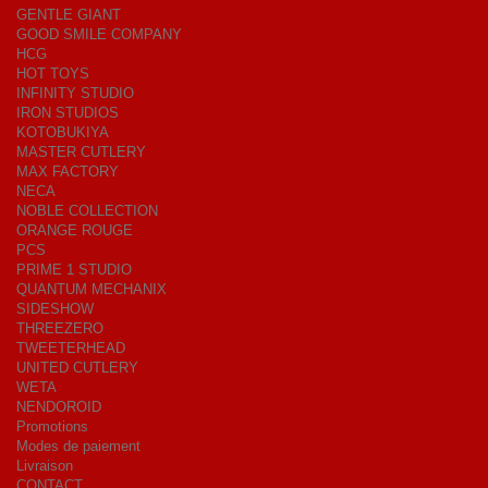
GENTLE GIANT
GOOD SMILE COMPANY
HCG
HOT TOYS
INFINITY STUDIO
IRON STUDIOS
KOTOBUKIYA
MASTER CUTLERY
MAX FACTORY
NECA
NOBLE COLLECTION
ORANGE ROUGE
PCS
PRIME 1 STUDIO
QUANTUM MECHANIX
SIDESHOW
THREEZERO
TWEETERHEAD
UNITED CUTLERY
WETA
NENDOROID
Promotions
Modes de paiement
Livraison
CONTACT