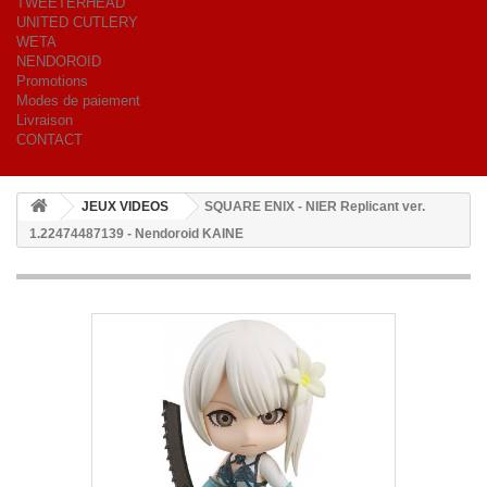
TWEETERHEAD
UNITED CUTLERY
WETA
NENDOROID
Promotions
Modes de paiement
Livraison
CONTACT
JEUX VIDEOS
SQUARE ENIX - NIER Replicant ver.
1.22474487139 - Nendoroid KAINE