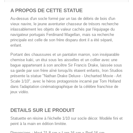
A PROPOS DE CETTE
STATUE
Au-dessus d'un socle formé par un tas de débris de bois d'un
vieux navire, le jeune aventurier chasseur de trésors recherche
inlassablement les objets de valeur cachés par l'équipage du
navigateur portugais Ferdinand Magellan, mais sa recherche
principale est celle de son frère disparu dont il a été séparé,
enfant.
Portant des chaussures et un pantalon marron, son inséparable
chemise kaki, un étui sous les aisselles et un collier avec une
bague appartenant à son ancêtre Sir Francis Drake, laissée sous
sa garde par son frère aîné lorsqu'ils étaient enfants, Iron Studios
présente la statue "Nathan Drake Deluxe - Uncharted Movie - Art
Scale 1/10", avec le héros protagoniste incarné par Tom Holland
dans l'adaptation cinématographique de la célèbre franchise de
jeux vidéo.
DETAILS SUR LE PRODUIT
Statuette en résine à l'échelle 1/10 sur socle décor. Modèle fini et
peint à la main en édition limitée.
Dimensions
: Haut 21,8 cm x Larg 16 cm x Prof 16 cm