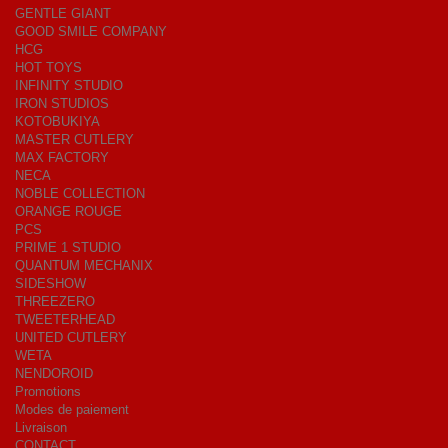
GENTLE GIANT
GOOD SMILE COMPANY
HCG
HOT TOYS
INFINITY STUDIO
IRON STUDIOS
KOTOBUKIYA
MASTER CUTLERY
MAX FACTORY
NECA
NOBLE COLLECTION
ORANGE ROUGE
PCS
PRIME 1 STUDIO
QUANTUM MECHANIX
SIDESHOW
THREEZERO
TWEETERHEAD
UNITED CUTLERY
WETA
NENDOROID
Promotions
Modes de paiement
Livraison
CONTACT