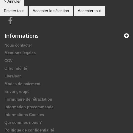
> Annuler
Rejeter tout
Accepter la sélection
Accepter tout
Informations
Nous contacter
Mentions légales
CGV
Offre fidélité
Livraison
Modes de paiement
Envoi groupé
Formulaire de rétractation
Information précommande
Informations Cookies
Qui sommes-nous ?
Politique de confidentialité