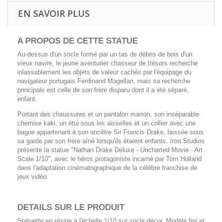
EN SAVOIR PLUS
A PROPOS DE CETTE
STATUE
Au-dessus d'un socle formé par un tas de débris de bois d'un
vieux navire, le jeune aventurier chasseur de trésors recherche
inlassablement les objets de valeur cachés par l'équipage du
navigateur portugais Ferdinand Magellan, mais sa recherche
principale est celle de son frère disparu dont il a été séparé,
enfant.
Portant des chaussures et un pantalon marron, son inséparable
chemise kaki, un étui sous les aisselles et un collier avec une
bague appartenant à son ancêtre Sir Francis Drake, laissée sous
sa garde par son frère aîné lorsqu'ils étaient enfants, Iron Studios
présente la statue "Nathan Drake Deluxe - Uncharted Movie - Art
Scale 1/10", avec le héros protagoniste incarné par Tom Holland
dans l'adaptation cinématographique de la célèbre franchise de
jeux vidéo.
DETAILS SUR LE PRODUIT
Statuette en résine à l'échelle 1/10 sur socle décor. Modèle fini et