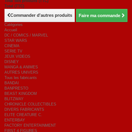
Total des produits (TTC)
Total (TTC)
Commander d'autres produits
Faire ma commande
Catégories
Accueil
DC / COMICS / MARVEL
STAR WARS
CINEMA
SERIE TV
JEUX VIDEOS
DISNEY
MANGA & ANIMES
AUTRES UNIVERS
Tous les fabricants
BANDAI
BANPRESTO
BEAST KINGDOM
BLITZWAY
CHRONICLE COLLECTIBLES
DIVERS FABRICANTS
ELITE CREATURE C.
ENTERBAY
FACTORY ENTERTAINMENT
FIRST 4 FIGURES