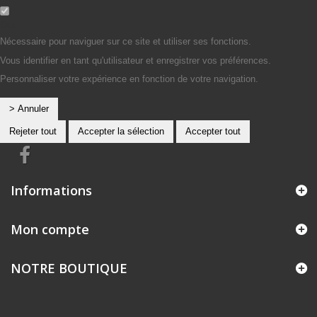
Oui
Nécessaire pour naviguer sur ce site et utiliser ses fonctions.
Vous identifier en tant qu'utilisateur et enregistrer vos préférences.
Personnaliser votre expérience en fonction de votre navigation.
> Annuler
Rejeter tout
Accepter la sélection
Accepter tout
Informations
Mon compte
NOTRE BOUTIQUE