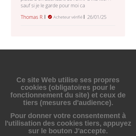
sauf si je le garde pour moi ca
Date
Thomas R.
26/01/25
Acheteur vérifié
de
publication
Ce site Web utilise
ses propres
cookies (obligatoires pour le
fonctionnement du site) et ceux de
tiers (mesures d'audience).
Pour donner votre consentement à
l'utilisation des cookies tiers, appuyez
sur le bouton J'accepte.