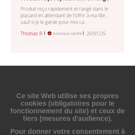
Produit reçu rapidement et rangé dans le
placard en attendant de l'offrir à ma fille. . .
sauf si je le garde pour moi ca
Date
Thomas R.
26/01/25
Acheteur vérifié
de
publication
Ce site Web utilise
ses propres
cookies (obligatoires pour le
fonctionnement du site) et ceux de
tiers (mesures d'audience).
Pour donner votre consentement à