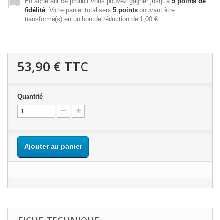
En achetant ce produit vous pouvez gagner jusqu'à
5
points de
fidélité
. Votre panier totalisera
5
points
pouvant être
transformé(s) en un bon de réduction de
1,00 €
.
53,90 €
TTC
Quantité
Ajouter au panier
FICHE TECHNIQUE