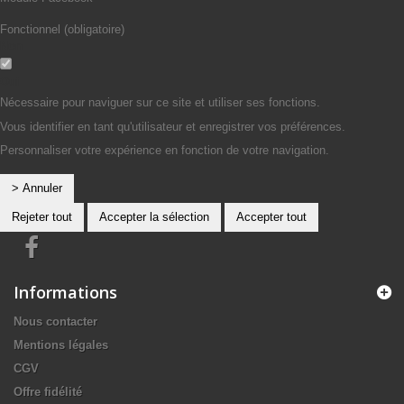
Fonctionnel (obligatoire)
Non
Oui
Nécessaire pour naviguer sur ce site et utiliser ses fonctions.
Vous identifier en tant qu'utilisateur et enregistrer vos préférences.
Personnaliser votre expérience en fonction de votre navigation.
> Annuler
Rejeter tout
Accepter la sélection
Accepter tout
Informations
Nous contacter
Mentions légales
CGV
Offre fidélité