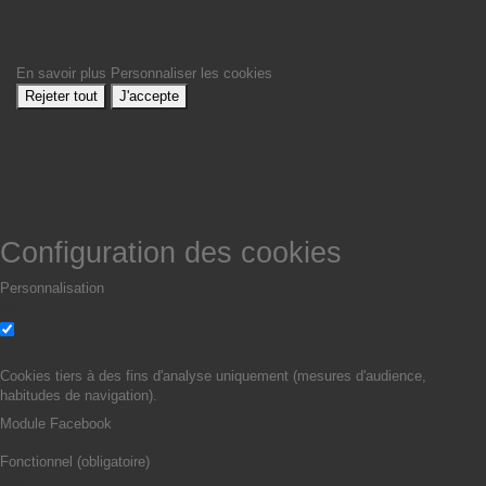
En savoir plus
Personnaliser les cookies
Rejeter tout
J'accepte
Configuration des cookies
Personnalisation
Non
Oui
Cookies tiers à des fins d'analyse uniquement (mesures d'audience,
habitudes de navigation).
Module Facebook
Fonctionnel (obligatoire)
Non