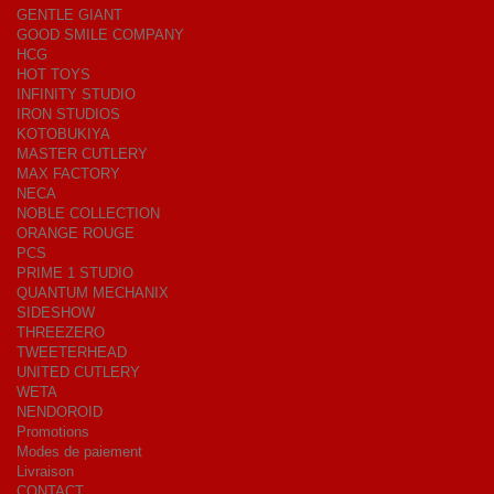
GENTLE GIANT
GOOD SMILE COMPANY
HCG
HOT TOYS
INFINITY STUDIO
IRON STUDIOS
KOTOBUKIYA
MASTER CUTLERY
MAX FACTORY
NECA
NOBLE COLLECTION
ORANGE ROUGE
PCS
PRIME 1 STUDIO
QUANTUM MECHANIX
SIDESHOW
THREEZERO
TWEETERHEAD
UNITED CUTLERY
WETA
NENDOROID
Promotions
Modes de paiement
Livraison
CONTACT