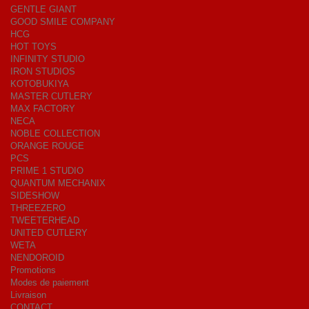
GENTLE GIANT
GOOD SMILE COMPANY
HCG
HOT TOYS
INFINITY STUDIO
IRON STUDIOS
KOTOBUKIYA
MASTER CUTLERY
MAX FACTORY
NECA
NOBLE COLLECTION
ORANGE ROUGE
PCS
PRIME 1 STUDIO
QUANTUM MECHANIX
SIDESHOW
THREEZERO
TWEETERHEAD
UNITED CUTLERY
WETA
NENDOROID
Promotions
Modes de paiement
Livraison
CONTACT