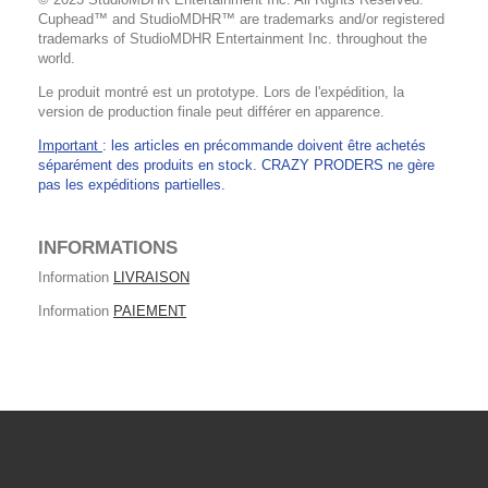
Cuphead™ and StudioMDHR™ are trademarks and/or registered
trademarks of StudioMDHR Entertainment Inc. throughout the
world.
Le produit montré est un prototype. Lors de l'expédition, la
version de production finale peut différer en apparence.
Important
: les articles en précommande doivent être achetés
séparément des produits en stock. CRAZY PRODERS ne gère
pas les expéditions partielles.
INFORMATIONS
Information
LIVRAISON
Information
PAIEMENT