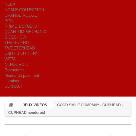
NECA
NOBLE COLLECTION
ORANGE ROUGE
PCS
PRIME 1 STUDIO
QUANTUM MECHANIX
SIDESHOW
THREEZERO
TWEETERHEAD
UNITED CUTLERY
WETA
NENDOROID
Promotions
Modes de paiement
Livraison
CONTACT
JEUX VIDEOS
GOOD SMILE COMPANY - CUPHEAD -
CUPHEAD nendoroid