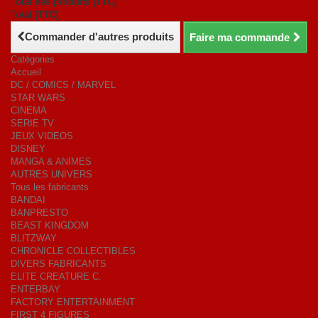
Total des produits (TTC)
Total (TTC)
Commander d'autres produits
Faire ma commande
Catégories
Accueil
DC / COMICS / MARVEL
STAR WARS
CINEMA
SERIE TV
JEUX VIDEOS
DISNEY
MANGA & ANIMES
AUTRES UNIVERS
Tous les fabricants
BANDAI
BANPRESTO
BEAST KINGDOM
BLITZWAY
CHRONICLE COLLECTIBLES
DIVERS FABRICANTS
ELITE CREATURE C.
ENTERBAY
FACTORY ENTERTAINMENT
FIRST 4 FIGURES