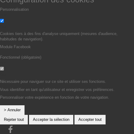
Personnalisation
Non
Oui
Cookies tiers à des fins d'analyse uniquement (mesures d'audience,
habitudes de navigation).
Module Facebook
Fonctionnel (obligatoire)
Non
Oui
Nécessaire pour naviguer sur ce site et utiliser ses fonctions.
Vous identifier en tant qu'utilisateur et enregistrer vos préférences.
Personnaliser votre expérience en fonction de votre navigation.
> Annuler
Rejeter tout
Accepter la sélection
Accepter tout