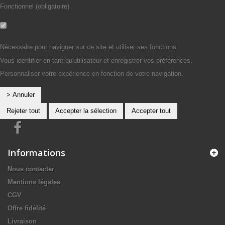
Fonctionnel (obligatoire)
Non
Oui
Nécessaire pour naviguer sur ce site et utiliser ses fonctions.
Vous identifier en tant qu'utilisateur et enregistrer vos préférences.
Personnaliser votre expérience en fonction de votre navigation.
> Annuler
Rejeter tout
Accepter la sélection
Accepter tout
Informations
Nous contacter
Mentions légales
CGV
Offre fidélité
Livraison