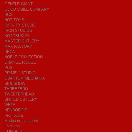
GENTLE GIANT
GOOD SMILE COMPANY
HCG
HOT TOYS
INFINITY STUDIO
IRON STUDIOS
KOTOBUKIYA
MASTER CUTLERY
MAX FACTORY
NECA
NOBLE COLLECTION
ORANGE ROUGE
PCS
PRIME 1 STUDIO
QUANTUM MECHANIX
SIDESHOW
THREEZERO
TWEETERHEAD
UNITED CUTLERY
WETA
NENDOROID
Promotions
Modes de paiement
Livraison
CONTACT