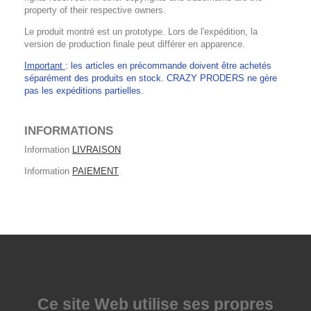
property of their respective owners.
Le produit montré est un prototype. Lors de l'expédition, la
version de production finale peut différer en apparence.
Important
: les articles en précommande doivent être achetés
séparément des produits en stock. CRAZY PRODERS ne gère
pas les expéditions partielles.
INFORMATIONS
Information
LIVRAISON
Information
PAIEMENT
Ce site Web utilise
ses propres