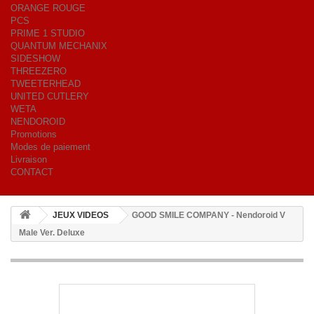
ORANGE ROUGE
PCS
PRIME 1 STUDIO
QUANTUM MECHANIX
SIDESHOW
THREEZERO
TWEETERHEAD
UNITED CUTLERY
WETA
NENDOROID
Promotions
Modes de paiement
Livraison
CONTACT
JEUX VIDEOS
GOOD SMILE COMPANY - Nendoroid V
Male Ver. Deluxe