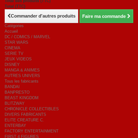
Total des produits (TTC)
Total (TTC)
Commander d'autres produits
Faire ma commande
Catégories
Accueil
DC / COMICS / MARVEL
STAR WARS
CINEMA
SERIE TV
JEUX VIDEOS
DISNEY
MANGA & ANIMES
AUTRES UNIVERS
Tous les fabricants
BANDAI
BANPRESTO
BEAST KINGDOM
BLITZWAY
CHRONICLE COLLECTIBLES
DIVERS FABRICANTS
ELITE CREATURE C.
ENTERBAY
FACTORY ENTERTAINMENT
FIRST 4 FIGURES