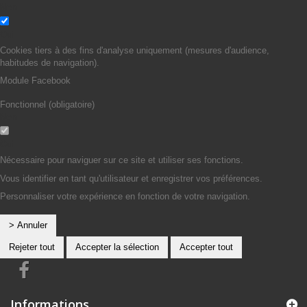
Non
Oui
Cookies tiers à des fins d'analyse uniquement (mesures d'audience,
habitudes de navigation).
Module Facebook
Fonctionnel (obligatoire)
Non
Oui
Nécessaire pour naviguer sur ce site et utiliser ses fonctions.
Vous identifier en tant qu'utilisateur et enregistrer vos préférences.
Personnaliser votre expérience en fonction de votre navigation.
> Annuler
Rejeter tout
Accepter la sélection
Accepter tout
Informations