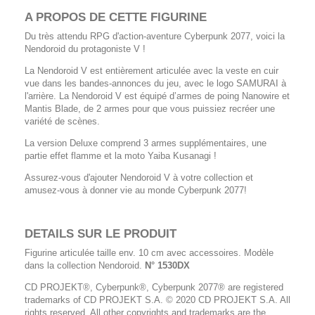
A PROPOS DE CETTE FIGURINE
Du très attendu RPG d'action-aventure Cyberpunk 2077, voici la
Nendoroid du protagoniste V !
La Nendoroid V est entièrement articulée avec la veste en cuir
vue dans les bandes-annonces du jeu, avec le logo SAMURAI à
l'arrière. La Nendoroid V est équipé d’armes de poing Nanowire et
Mantis Blade, de 2 armes pour que vous puissiez recréer une
variété de scènes.
La version Deluxe comprend 3 armes supplémentaires, une
partie effet flamme et la moto Yaiba Kusanagi !
Assurez-vous d'ajouter Nendoroid V à votre collection et
amusez-vous à donner vie au monde Cyberpunk 2077!
DETAILS SUR LE PRODUIT
Figurine articulée taille env. 10 cm avec accessoires. Modèle
dans la collection Nendoroid.
N° 1530DX
CD PROJEKT®, Cyberpunk®, Cyberpunk 2077® are registered
trademarks of CD PROJEKT S.A. © 2020 CD PROJEKT S.A. All
rights reserved. All other copyrights and trademarks are the