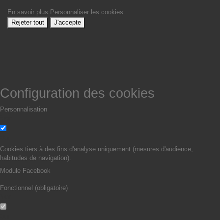
En savoir plus
Personnaliser les cookies
Rejeter tout
J'accepte
Configuration des cookies
Personnalisation
Non
Oui
Cookies tiers à des fins d'analyse uniquement (mesures d'audience,
habitudes de navigation).
Module Facebook
Fonctionnel (obligatoire)
Non
Oui