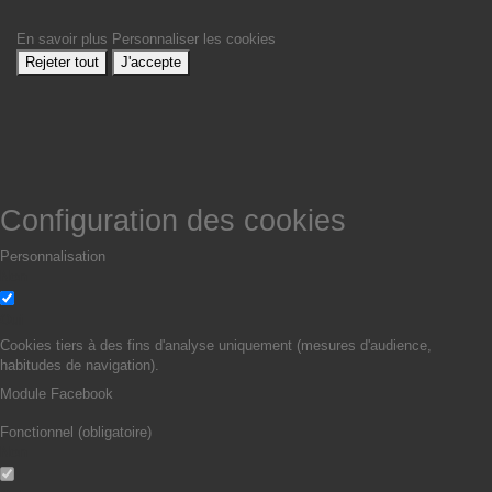
En savoir plus
Personnaliser les cookies
Rejeter tout
J'accepte
Configuration des cookies
Personnalisation
Non
Oui
Cookies tiers à des fins d'analyse uniquement (mesures d'audience,
habitudes de navigation).
Module Facebook
Fonctionnel (obligatoire)
Non