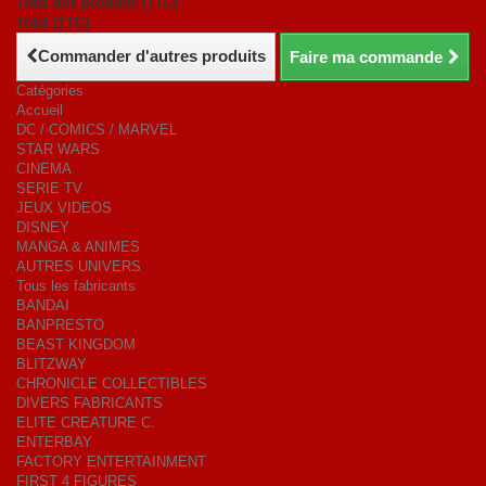
Total des produits (TTC)
Total (TTC)
Commander d'autres produits
Faire ma commande
Catégories
Accueil
DC / COMICS / MARVEL
STAR WARS
CINEMA
SERIE TV
JEUX VIDEOS
DISNEY
MANGA & ANIMES
AUTRES UNIVERS
Tous les fabricants
BANDAI
BANPRESTO
BEAST KINGDOM
BLITZWAY
CHRONICLE COLLECTIBLES
DIVERS FABRICANTS
ELITE CREATURE C.
ENTERBAY
FACTORY ENTERTAINMENT
FIRST 4 FIGURES