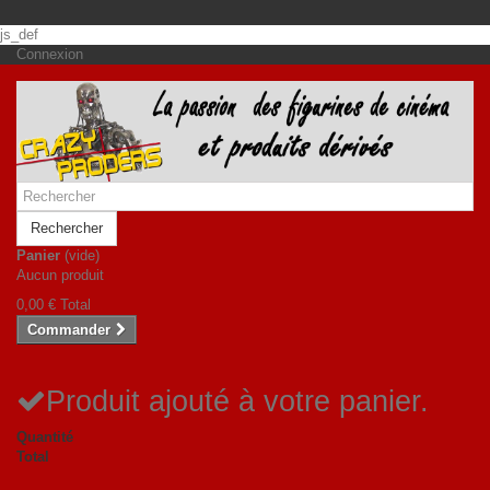
js_def
Connexion
Rechercher
Panier
(vide)
Aucun produit
0,00 €
Total
Commander
Produit ajouté à votre panier.
Quantité
Total