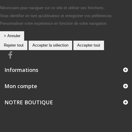
Oui
Nécessaire pour naviguer sur ce site et utiliser ses fonctions.
Vous identifier en tant qu'utilisateur et enregistrer vos préférences.
Personnaliser votre expérience en fonction de votre navigation.
> Annuler
Rejeter tout
Accepter la sélection
Accepter tout
Informations
Mon compte
NOTRE BOUTIQUE