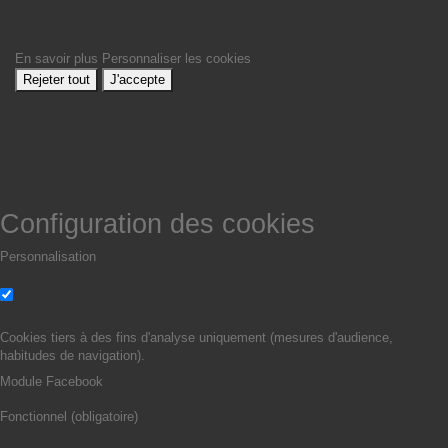
En savoir plus
Personnaliser les cookies
Rejeter tout
J'accepte
Configuration des cookies
Personnalisation
Non
Oui
Cookies tiers à des fins d'analyse uniquement (mesures d'audience,
habitudes de navigation).
Module Facebook
Fonctionnel (obligatoire)
Non