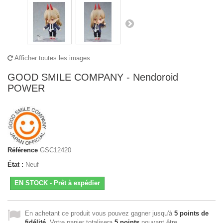
Afficher toutes les images
GOOD SMILE COMPANY - Nendoroid
POWER
Référence
GSC12420
État :
Neuf
EN STOCK - Prêt à expédier
En achetant ce produit vous pouvez gagner jusqu'à
5
points de
fidélité
. Votre panier totalisera
5
points
pouvant être