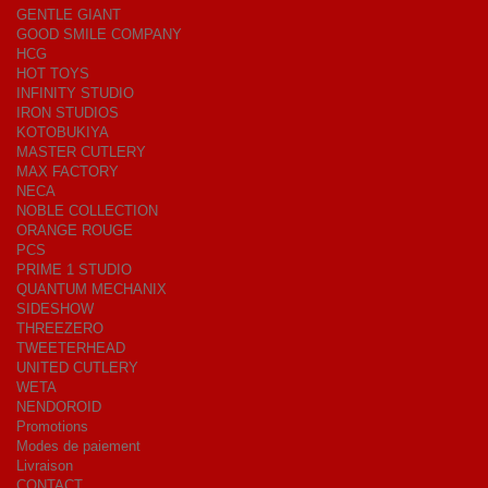
GENTLE GIANT
GOOD SMILE COMPANY
HCG
HOT TOYS
INFINITY STUDIO
IRON STUDIOS
KOTOBUKIYA
MASTER CUTLERY
MAX FACTORY
NECA
NOBLE COLLECTION
ORANGE ROUGE
PCS
PRIME 1 STUDIO
QUANTUM MECHANIX
SIDESHOW
THREEZERO
TWEETERHEAD
UNITED CUTLERY
WETA
NENDOROID
Promotions
Modes de paiement
Livraison
CONTACT