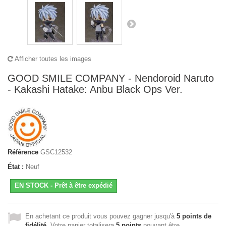
Afficher toutes les images
GOOD SMILE COMPANY - Nendoroid Naruto
- Kakashi Hatake: Anbu Black Ops Ver.
Référence
GSC12532
État :
Neuf
EN STOCK - Prêt à être expédié
En achetant ce produit vous pouvez gagner jusqu'à
5
points de
fidélité
. Votre panier totalisera
5
points
pouvant être