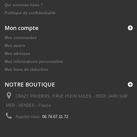
Qui sommes-nous ?
Politique de confidentialité
Mon compte
Mes commandes
Mes avoirs
Mes adresses
Mes informations personnelles
Mes bons de réduction
NOTRE BOUTIQUE
CRAZY PRODERS, 8 RUE PLEIN SOLEIL - 85520 JARD SUR
MER - VENDEE - France
Appelez-nous:
06.74.67.11.72