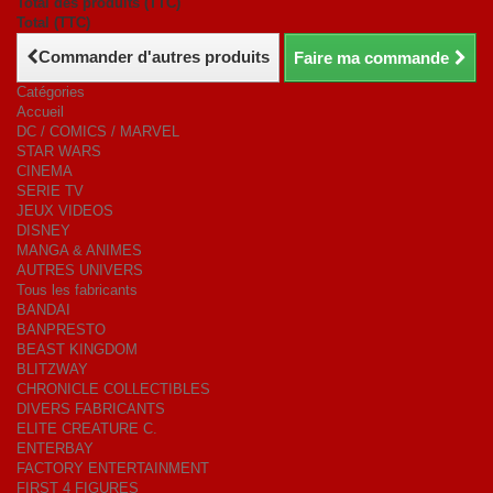
Total des produits (TTC)
Total (TTC)
Commander d'autres produits
Faire ma commande
Catégories
Accueil
DC / COMICS / MARVEL
STAR WARS
CINEMA
SERIE TV
JEUX VIDEOS
DISNEY
MANGA & ANIMES
AUTRES UNIVERS
Tous les fabricants
BANDAI
BANPRESTO
BEAST KINGDOM
BLITZWAY
CHRONICLE COLLECTIBLES
DIVERS FABRICANTS
ELITE CREATURE C.
ENTERBAY
FACTORY ENTERTAINMENT
FIRST 4 FIGURES