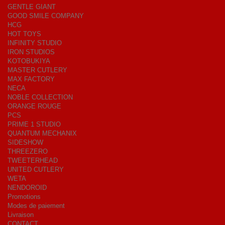
GENTLE GIANT
GOOD SMILE COMPANY
HCG
HOT TOYS
INFINITY STUDIO
IRON STUDIOS
KOTOBUKIYA
MASTER CUTLERY
MAX FACTORY
NECA
NOBLE COLLECTION
ORANGE ROUGE
PCS
PRIME 1 STUDIO
QUANTUM MECHANIX
SIDESHOW
THREEZERO
TWEETERHEAD
UNITED CUTLERY
WETA
NENDOROID
Promotions
Modes de paiement
Livraison
CONTACT