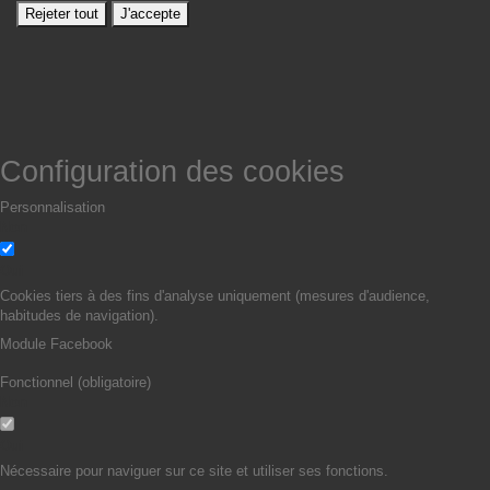
Rejeter tout
J'accepte
Configuration des cookies
Personnalisation
Non
Oui
Cookies tiers à des fins d'analyse uniquement (mesures d'audience,
habitudes de navigation).
Module Facebook
Fonctionnel (obligatoire)
Non
Oui
Nécessaire pour naviguer sur ce site et utiliser ses fonctions.