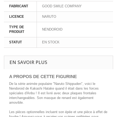
FABRICANT
GOOD SMILE COMPANY
LICENCE
NARUTO
TYPE DE
NENDOROID
PRODUIT
STATUT
EN STOCK
EN SAVOIR PLUS
A PROPOS DE CETTE FIGURINE
De la série animée populaire "Naruto Shippuden", voici le
Nendoroid de Kakashi Hatake quand il était dans les forces
spéciales d'Anbu ! Il est livré avec deux plaques frontales
interchangeables. Son masque de renard est également
amovible.
Les pièces optionnelles incluent son épée et une pièce à effet de
foudre ! Amusez-vous à recréer vos scènes préférées sous