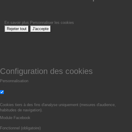
En savoir plus
Personnaliser les cookies
Rejeter tout
J'accepte
Configuration des cookies
Personnalisation
Non
Oui
Cookies tiers à des fins d'analyse uniquement (mesures d'audience,
habitudes de navigation).
Module Facebook
Fonctionnel (obligatoire)