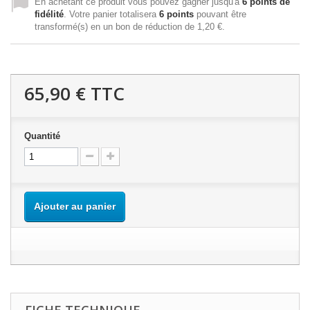
En achetant ce produit vous pouvez gagner jusqu'à
6
points de
fidélité
. Votre panier totalisera
6
points
pouvant être
transformé(s) en un bon de réduction de
1,20 €
.
65,90 €
TTC
Quantité
Ajouter au panier
FICHE TECHNIQUE