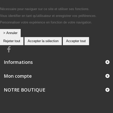
Oui
Nécessaire pour naviguer sur ce site et utiliser ses fonctions.
Vous identifier en tant qu'utilisateur et enregistrer vos préférences.
Personnaliser votre expérience en fonction de votre navigation.
> Annuler
Rejeter tout
Accepter la sélection
Accepter tout
Informations
Mon compte
NOTRE BOUTIQUE