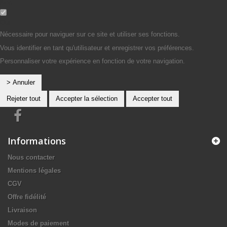
Non
Oui
Nécessaire pour naviguer sur ce site et utiliser ses fonctions.
Vous identifier en tant qu'utilisateur et enregistrer vos préférences.
Personnaliser votre expérience en fonction de votre navigation.
> Annuler
Rejeter tout
Accepter la sélection
Accepter tout
Informations
Nous contacter
Mentions légales
CGV
Offre fidélité
Livraison
Modes de paiement