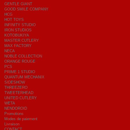
GENTLE GIANT
GOOD SMILE COMPANY
HCG
HOT TOYS
INFINITY STUDIO
IRON STUDIOS
KOTOBUKIYA
MASTER CUTLERY
MAX FACTORY
NECA
NOBLE COLLECTION
ORANGE ROUGE
PCS
PRIME 1 STUDIO
QUANTUM MECHANIX
SIDESHOW
THREEZERO
TWEETERHEAD
UNITED CUTLERY
WETA
NENDOROID
Promotions
Modes de paiement
Livraison
CONTACT