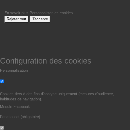
En savoir plus
Personnaliser les cookies
Rejeter tout
J'accepte
Configuration des cookies
Personnalisation
Non
Oui
Cookies tiers à des fins d'analyse uniquement (mesures d'audience,
habitudes de navigation).
Module Facebook
Fonctionnel (obligatoire)
Non