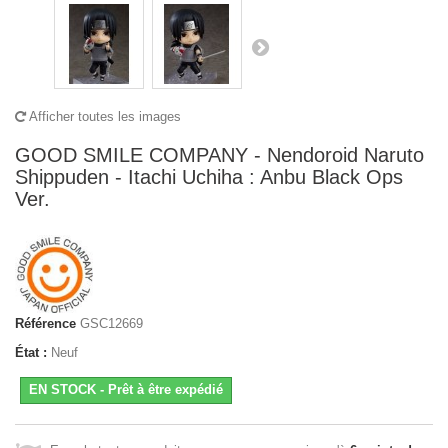
Afficher toutes les images
GOOD SMILE COMPANY - Nendoroid Naruto
Shippuden - Itachi Uchiha : Anbu Black Ops
Ver.
Référence
GSC12669
État :
Neuf
EN STOCK - Prêt à être expédié