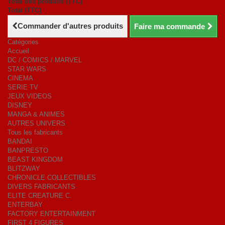
Total des produits (TTC)
Total (TTC)
Commander d'autres produits
Faire ma commande
Catégories
Accueil
DC / COMICS / MARVEL
STAR WARS
CINEMA
SERIE TV
JEUX VIDEOS
DISNEY
MANGA & ANIMES
AUTRES UNIVERS
Tous les fabricants
BANDAI
BANPRESTO
BEAST KINGDOM
BLITZWAY
CHRONICLE COLLECTIBLES
DIVERS FABRICANTS
ELITE CREATURE C.
ENTERBAY
FACTORY ENTERTAINMENT
FIRST 4 FIGURES