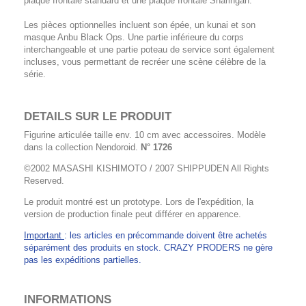
plaque frontale standard et une plaque frontale Sharingan.
Les pièces optionnelles incluent son épée, un kunai et son
masque Anbu Black Ops. Une partie inférieure du corps
interchangeable et une partie poteau de service sont également
incluses, vous permettant de recréer une scène célèbre de la
série.
DETAILS SUR LE PRODUIT
Figurine articulée taille env. 10 cm avec accessoires. Modèle
dans la collection Nendoroid.
N° 1726
©2002 MASASHI KISHIMOTO / 2007 SHIPPUDEN All Rights
Reserved.
Le produit montré est un prototype. Lors de l'expédition, la
version de production finale peut différer en apparence.
Important
: les articles en précommande doivent être achetés
séparément des produits en stock. CRAZY PRODERS ne gère
pas les expéditions partielles.
INFORMATIONS