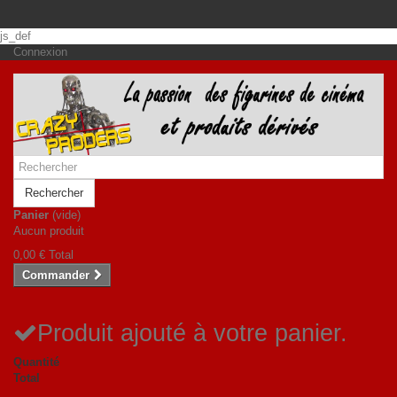
js_def
Connexion
Rechercher
Panier
(vide)
Aucun produit
0,00 €
Total
Commander
Produit ajouté à votre panier.
Quantité
Total