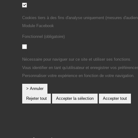
Non
Oui
Cookies tiers à des fins d'analyse uniquement (mesures d'audien
Module Facebook
Fonctionnel (obligatoire)
Non
Oui
Nécessaire pour naviguer sur ce site et utiliser ses fonctions.
Vous identifier en tant qu'utilisateur et enregistrer vos préférence
Personnaliser votre expérience en fonction de votre navigation.
> Annuler
Rejeter tout
Accepter la sélection
Accepter tout