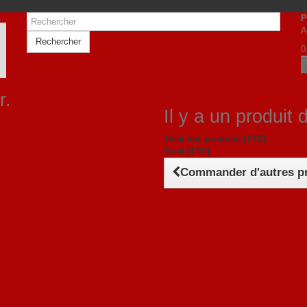
P
A
Rechercher
0
r.
Il y a un produit 
Total des produits (TTC)
Total (TTC)
Commander d'autres p