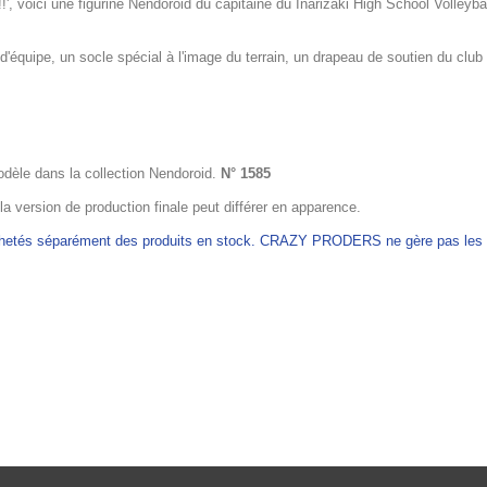
', voici une figurine Nendoroid du capitaine du Inarizaki High School Volleyball
 d'équipe, un socle spécial à l'image du terrain, un drapeau de soutien du club
odèle dans la collection Nendoroid.
N° 1585
 la version de production finale peut différer en apparence.
achetés séparément des produits en stock. CRAZY PRODERS ne gère pas les ex