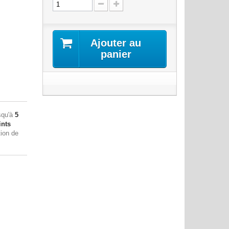
Ajouter au
panier
squ'à
5
nts
tion de