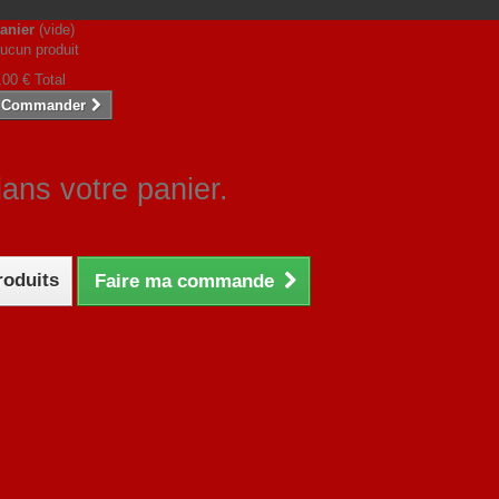
anier
(vide)
ucun produit
,00 €
Total
Commander
dans votre panier.
roduits
Faire ma commande