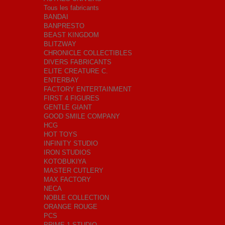
Tous les fabricants
BANDAI
BANPRESTO
BEAST KINGDOM
BLITZWAY
CHRONICLE COLLECTIBLES
DIVERS FABRICANTS
ELITE CREATURE C.
ENTERBAY
FACTORY ENTERTAINMENT
FIRST 4 FIGURES
GENTLE GIANT
GOOD SMILE COMPANY
HCG
HOT TOYS
INFINITY STUDIO
IRON STUDIOS
KOTOBUKIYA
MASTER CUTLERY
MAX FACTORY
NECA
NOBLE COLLECTION
ORANGE ROUGE
PCS
PRIME 1 STUDIO