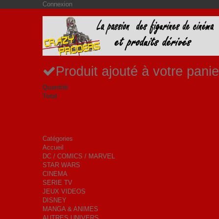
Connexion
Produit ajouté à votre panie
Quantité
Total
Catégories
Accueil
DC / COMICS / MARVEL
STAR WARS
CINEMA
SERIE TV
JEUX VIDEOS
DISNEY
MANGA & ANIMES
AUTRES UNIVERS