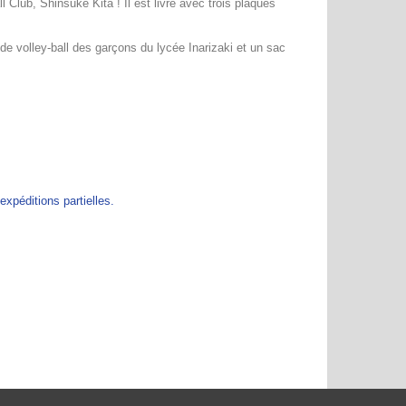
 Club, Shinsuke Kita ! Il est livré avec trois plaques
 de volley-ball des garçons du lycée Inarizaki et un sac
péditions partielles.