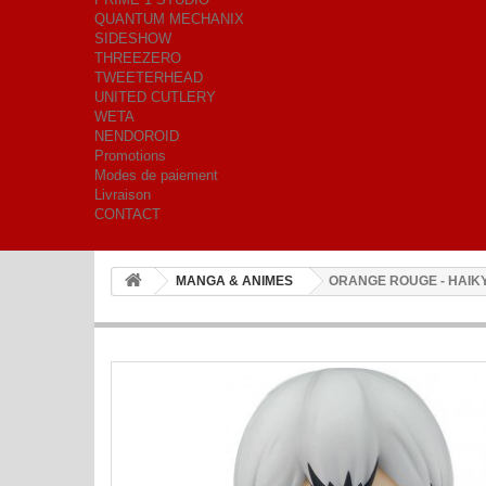
QUANTUM MECHANIX
SIDESHOW
THREEZERO
TWEETERHEAD
UNITED CUTLERY
WETA
NENDOROID
Promotions
Modes de paiement
Livraison
CONTACT
MANGA & ANIMES
ORANGE ROUGE - HAIKYU