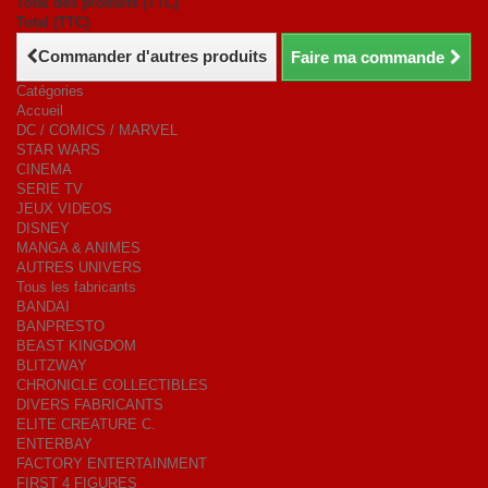
Total des produits (TTC)
Total (TTC)
Commander d'autres produits
Faire ma commande
Catégories
Accueil
DC / COMICS / MARVEL
STAR WARS
CINEMA
SERIE TV
JEUX VIDEOS
DISNEY
MANGA & ANIMES
AUTRES UNIVERS
Tous les fabricants
BANDAI
BANPRESTO
BEAST KINGDOM
BLITZWAY
CHRONICLE COLLECTIBLES
DIVERS FABRICANTS
ELITE CREATURE C.
ENTERBAY
FACTORY ENTERTAINMENT
FIRST 4 FIGURES