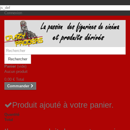
js_def
Connexion
Rechercher
Panier
(vide)
Aucun produit
0,00 €
Total
Commander
Produit ajouté à votre panier.
Quantité
Total