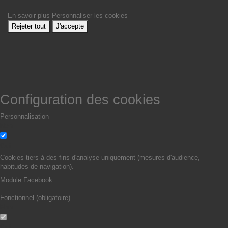
En savoir plus
Personnaliser les cookies
Rejeter tout
J'accepte
Configuration des cookies
Personnalisation
Non
Oui
Cookies tiers à des fins d'analyse uniquement (mesures d'audience,
habitudes de navigation).
Module Facebook
Fonctionnel (obligatoire)
Non
Oui