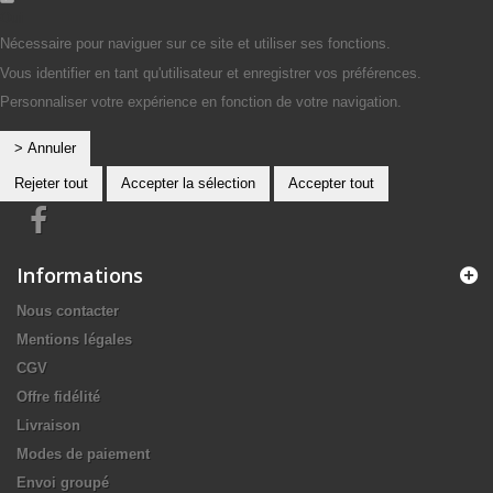
Oui
Nécessaire pour naviguer sur ce site et utiliser ses fonctions.
Vous identifier en tant qu'utilisateur et enregistrer vos préférences.
Personnaliser votre expérience en fonction de votre navigation.
> Annuler
Rejeter tout
Accepter la sélection
Accepter tout
Informations
Nous contacter
Mentions légales
CGV
Offre fidélité
Livraison
Modes de paiement
Envoi groupé