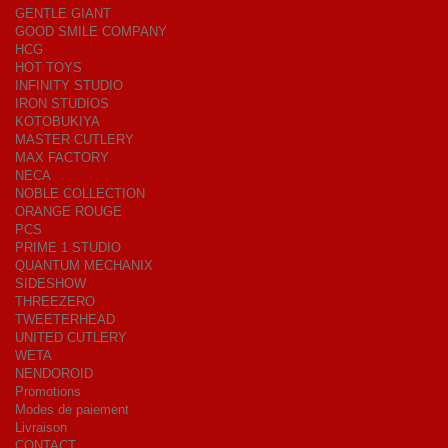
GENTLE GIANT
GOOD SMILE COMPANY
HCG
HOT TOYS
INFINITY STUDIO
IRON STUDIOS
KOTOBUKIYA
MASTER CUTLERY
MAX FACTORY
NECA
NOBLE COLLECTION
ORANGE ROUGE
PCS
PRIME 1 STUDIO
QUANTUM MECHANIX
SIDESHOW
THREEZERO
TWEETERHEAD
UNITED CUTLERY
WETA
NENDOROID
Promotions
Modes de paiement
Livraison
CONTACT