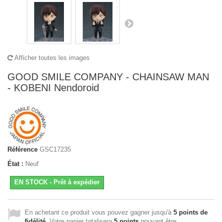
Afficher toutes les images
GOOD SMILE COMPANY - CHAINSAW MAN
- KOBENI Nendoroid
Référence
GSC17235
État :
Neuf
EN STOCK - Prêt à expédier
En achetant ce produit vous pouvez gagner jusqu'à
5
points de
fidélité
. Votre panier totalisera
5
points
pouvant être