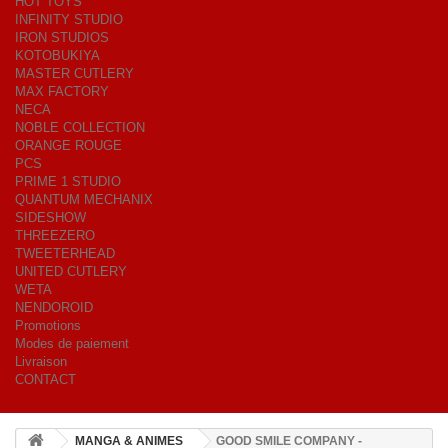
HOT TOYS
INFINITY STUDIO
IRON STUDIOS
KOTOBUKIYA
MASTER CUTLERY
MAX FACTORY
NECA
NOBLE COLLECTION
ORANGE ROUGE
PCS
PRIME 1 STUDIO
QUANTUM MECHANIX
SIDESHOW
THREEZERO
TWEETERHEAD
UNITED CUTLERY
WETA
NENDOROID
Promotions
Modes de paiement
Livraison
CONTACT
MANGA & ANIMES
GOOD SMILE COMPANY -