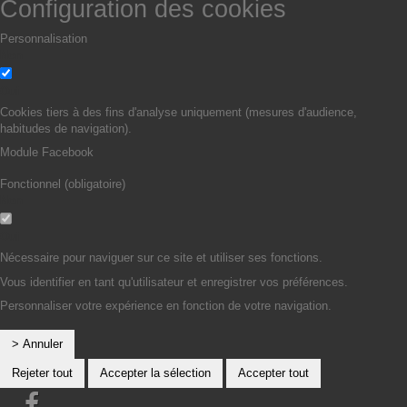
Configuration des cookies
Personnalisation
Non
Oui
Cookies tiers à des fins d'analyse uniquement (mesures d'audience,
habitudes de navigation).
Module Facebook
Fonctionnel (obligatoire)
Non
Oui
Nécessaire pour naviguer sur ce site et utiliser ses fonctions.
Vous identifier en tant qu'utilisateur et enregistrer vos préférences.
Personnaliser votre expérience en fonction de votre navigation.
> Annuler
Rejeter tout
Accepter la sélection
Accepter tout