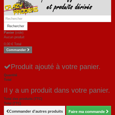
Rechercher
Panier
(vide)
Aucun produit
0,00 €
Total
Commander
Produit ajouté à votre panier.
Quantité
Total
Il y a un produit dans votre panier.
Total des produits (TTC)
Total (TTC)
Commander d'autres produits
Faire ma commande