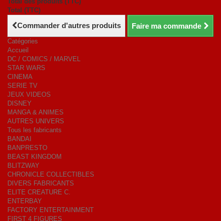
Total des produits (TTC)
Total (TTC)
Commander d'autres produits
Faire ma commande
Catégories
Accueil
DC / COMICS / MARVEL
STAR WARS
CINEMA
SERIE TV
JEUX VIDEOS
DISNEY
MANGA & ANIMES
AUTRES UNIVERS
Tous les fabricants
BANDAI
BANPRESTO
BEAST KINGDOM
BLITZWAY
CHRONICLE COLLECTIBLES
DIVERS FABRICANTS
ELITE CREATURE C.
ENTERBAY
FACTORY ENTERTAINMENT
FIRST 4 FIGURES