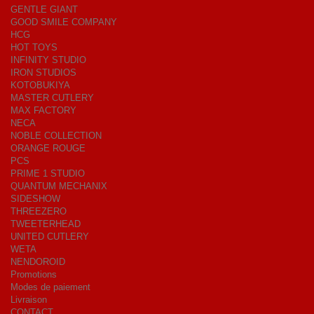
GENTLE GIANT
GOOD SMILE COMPANY
HCG
HOT TOYS
INFINITY STUDIO
IRON STUDIOS
KOTOBUKIYA
MASTER CUTLERY
MAX FACTORY
NECA
NOBLE COLLECTION
ORANGE ROUGE
PCS
PRIME 1 STUDIO
QUANTUM MECHANIX
SIDESHOW
THREEZERO
TWEETERHEAD
UNITED CUTLERY
WETA
NENDOROID
Promotions
Modes de paiement
Livraison
CONTACT