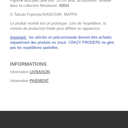
Figurine articulée taille env. 10 cm avec accessoires. Modèle
dans la collection Nendoroid.
#2014
© Tatsuki Fujimoto/SHUEISHA, MAPPA
Le produit montré est un prototype. Lors de l'expédition, la
version de production finale peut différer en apparence.
Important
: les articles en précommande doivent être achetés
séparément des produits en stock. CRAZY PRODERS ne gère
pas les expéditions partielles.
INFORMATIONS
Information
LIVRAISON
Information
PAIEMENT