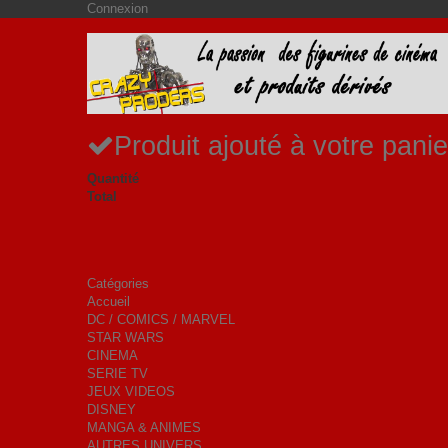
Connexion
Produit ajouté à votre panie
Quantité
Total
Catégories
Accueil
DC / COMICS / MARVEL
STAR WARS
CINEMA
SERIE TV
JEUX VIDEOS
DISNEY
MANGA & ANIMES
AUTRES UNIVERS