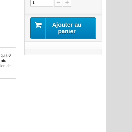
Ajouter au
panier
squ'à
8
nts
tion de