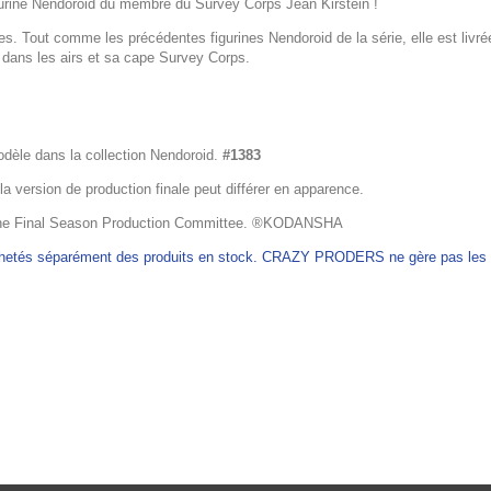
igurine Nendoroid du membre du Survey Corps Jean Kirstein !
iales. Tout comme les précédentes figurines Nendoroid de la série, elle est l
r dans les airs et sa cape Survey Corps.
odèle dans la collection Nendoroid.
#1383
 la version de production finale peut différer en apparence.
 Final Season Production Committee. ®KODANSHA
achetés séparément des produits en stock. CRAZY PRODERS ne gère pas les ex