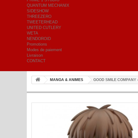
QUANTUM MECHANIX
SIDESHOW
THREEZERO
TWEETERHEAD
UNITED CUTLERY
WETA
NENDOROID
Promotions
Modes de paiement
Livraison
CONTACT
MANGA & ANIMES
GOOD SMILE COMPANY - 