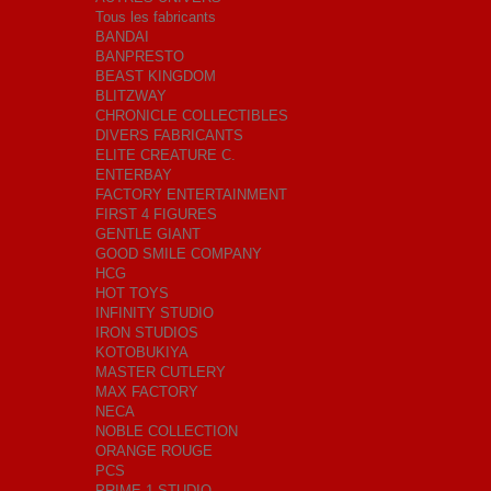
Tous les fabricants
BANDAI
BANPRESTO
BEAST KINGDOM
BLITZWAY
CHRONICLE COLLECTIBLES
DIVERS FABRICANTS
ELITE CREATURE C.
ENTERBAY
FACTORY ENTERTAINMENT
FIRST 4 FIGURES
GENTLE GIANT
GOOD SMILE COMPANY
HCG
HOT TOYS
INFINITY STUDIO
IRON STUDIOS
KOTOBUKIYA
MASTER CUTLERY
MAX FACTORY
NECA
NOBLE COLLECTION
ORANGE ROUGE
PCS
PRIME 1 STUDIO