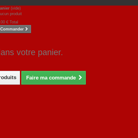
anier
(vide)
ucun produit
,00 €
Total
Commander
dans votre panier.
roduits
Faire ma commande