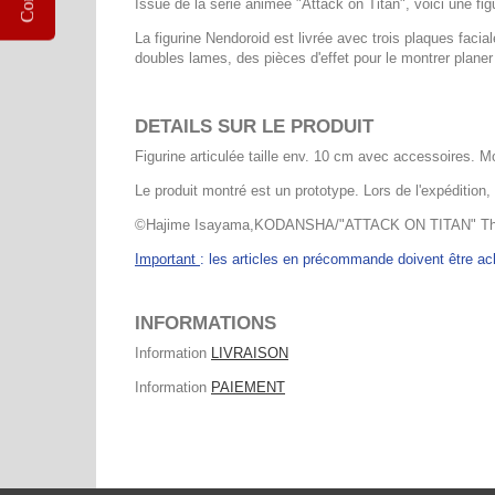
Issue de la série animée "Attack on Titan", voici une f
La figurine Nendoroid est livrée avec trois plaques fac
doubles lames, des pièces d'effet pour le montrer plane
DETAILS SUR LE PRODUIT
Figurine articulée taille env. 10 cm avec accessoires. M
Le produit montré est un prototype. Lors de l'expédition,
©Hajime Isayama,KODANSHA/"ATTACK ON TITAN" The
Important
: les articles en précommande doivent être 
INFORMATIONS
Information
LIVRAISON
Information
PAIEMENT