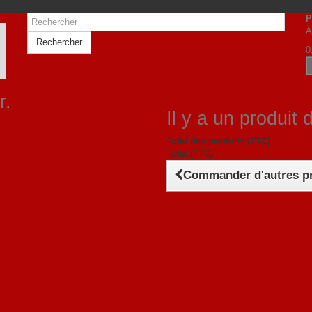
P
A
Rechercher
0
r.
Il y a un produit 
Total des produits (TTC)
Total (TTC)
Commander d'autres p