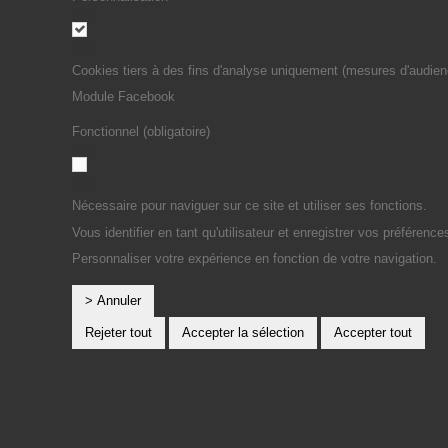
Non
Oui
Cookies tiers à des fins d'analyse uniquement (mesures d'audien
Module Facebook
Fonctionnel (obligatoire)
Non
Oui
Nécessaire pour naviguer sur ce site et utiliser ses fonctions.
Vous identifier en tant qu'utilisateur et enregistrer vos préférence
Personnaliser votre expérience en fonction de votre navigation.
> Annuler
Rejeter tout
Accepter la sélection
Accepter tout