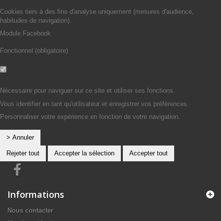
Oui
Cookies tiers à des fins d'analyse uniquement (mesures d'audience,
habitudes de navigation).
Module Facebook
Fonctionnel (obligatoire)
Non
Oui
Nécessaire pour naviguer sur ce site et utiliser ses fonctions.
Vous identifier en tant qu'utilisateur et enregistrer vos préférences.
Personnaliser votre expérience en fonction de votre navigation.
> Annuler
Rejeter tout
Accepter la sélection
Accepter tout
Informations
Nous contacter