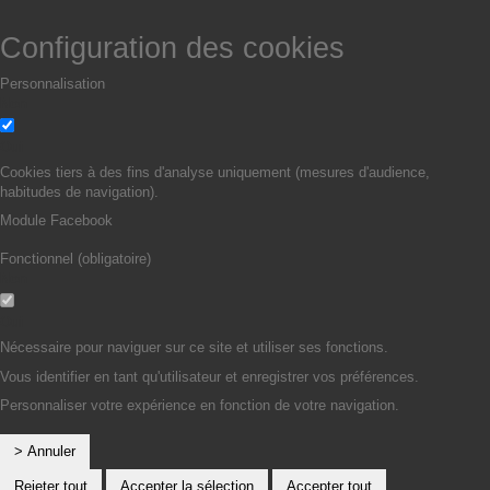
Configuration des cookies
Personnalisation
Non
Oui
Cookies tiers à des fins d'analyse uniquement (mesures d'audience,
habitudes de navigation).
Module Facebook
Fonctionnel (obligatoire)
Non
Oui
Nécessaire pour naviguer sur ce site et utiliser ses fonctions.
Vous identifier en tant qu'utilisateur et enregistrer vos préférences.
Personnaliser votre expérience en fonction de votre navigation.
> Annuler
Rejeter tout
Accepter la sélection
Accepter tout