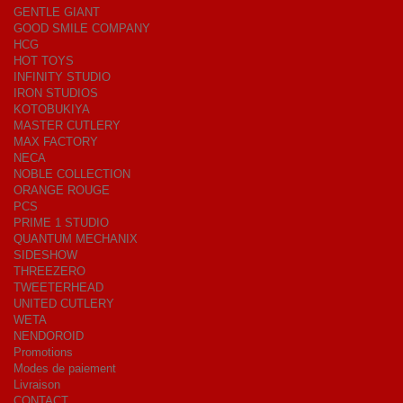
GENTLE GIANT
GOOD SMILE COMPANY
HCG
HOT TOYS
INFINITY STUDIO
IRON STUDIOS
KOTOBUKIYA
MASTER CUTLERY
MAX FACTORY
NECA
NOBLE COLLECTION
ORANGE ROUGE
PCS
PRIME 1 STUDIO
QUANTUM MECHANIX
SIDESHOW
THREEZERO
TWEETERHEAD
UNITED CUTLERY
WETA
NENDOROID
Promotions
Modes de paiement
Livraison
CONTACT