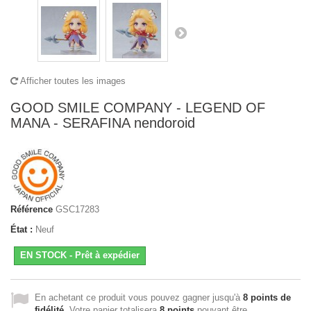
Afficher toutes les images
GOOD SMILE COMPANY - LEGEND OF
MANA - SERAFINA nendoroid
Référence
GSC17283
État :
Neuf
EN STOCK - Prêt à expédier
En achetant ce produit vous pouvez gagner jusqu'à
8
points de
fidélité
. Votre panier totalisera
8
points
pouvant être