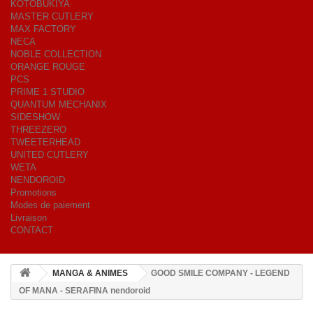
KOTOBUKIYA
MASTER CUTLERY
MAX FACTORY
NECA
NOBLE COLLECTION
ORANGE ROUGE
PCS
PRIME 1 STUDIO
QUANTUM MECHANIX
SIDESHOW
THREEZERO
TWEETERHEAD
UNITED CUTLERY
WETA
NENDOROID
Promotions
Modes de paiement
Livraison
CONTACT
MANGA & ANIMES
GOOD SMILE COMPANY - LEGEND
OF MANA - SERAFINA nendoroid