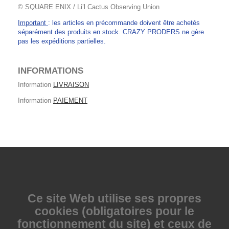
© SQUARE ENIX / Li’l Cactus Observing Union
Important
: les articles en précommande doivent être achetés
séparément des produits en stock. CRAZY PRODERS ne gère
pas les expéditions partielles.
INFORMATIONS
Information
LIVRAISON
Information
PAIEMENT
Ce site Web utilise
ses propres
cookies (obligatoires pour le
fonctionnement du site) et ceux de