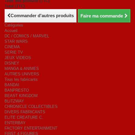
Total des produits (TTC)
Total (TTC)
Commander d'autres produits
Faire ma commande
Catégories
Accueil
DC / COMICS / MARVEL
STAR WARS
CINEMA
SERIE TV
JEUX VIDEOS
DISNEY
MANGA & ANIMES
AUTRES UNIVERS
Tous les fabricants
BANDAI
BANPRESTO
BEAST KINGDOM
BLITZWAY
CHRONICLE COLLECTIBLES
DIVERS FABRICANTS
ELITE CREATURE C.
ENTERBAY
FACTORY ENTERTAINMENT
FIRST 4 FIGURES