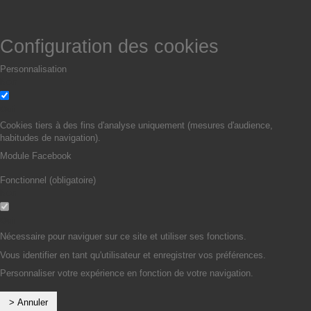
Configuration des cookies
Personnalisation
Non
Oui
Cookies tiers à des fins d'analyse uniquement (mesures d'audience,
habitudes de navigation).
Module Facebook
Fonctionnel (obligatoire)
Non
Oui
Nécessaire pour naviguer sur ce site et utiliser ses fonctions.
Vous identifier en tant qu'utilisateur et enregistrer vos préférences.
Personnaliser votre expérience en fonction de votre navigation.
> Annuler