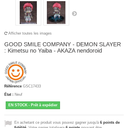
Afficher toutes les images
GOOD SMILE COMPANY - DEMON SLAYER
: Kimetsu no Yaiba - AKAZA nendoroid
Référence
GSC17433
État :
Neuf
EN STOCK - Prêt à expédier
En achetant ce produit vous pouvez gagner jusqu'à
6
points de
fidélité
. Votre panier totalisera
6
points
pouvant être