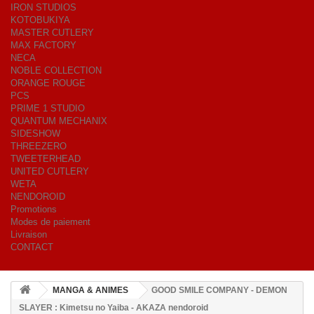
IRON STUDIOS
KOTOBUKIYA
MASTER CUTLERY
MAX FACTORY
NECA
NOBLE COLLECTION
ORANGE ROUGE
PCS
PRIME 1 STUDIO
QUANTUM MECHANIX
SIDESHOW
THREEZERO
TWEETERHEAD
UNITED CUTLERY
WETA
NENDOROID
Promotions
Modes de paiement
Livraison
CONTACT
MANGA & ANIMES
GOOD SMILE COMPANY - DEMON
SLAYER : Kimetsu no Yaiba - AKAZA nendoroid