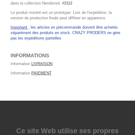
dans la collection Nendoroid.
#2112
Le produit montré est un prototype. Lors de l'expédition, la
version de production finale peut différer en apparence.
Important
: les articles en précommande doivent être achetés
séparément des produits en stock. CRAZY PRODERS ne gère
pas les expéditions partielles.
INFORMATIONS
Information
LIVRAISON
Information
PAIEMENT
Ce site Web utilise
ses propres