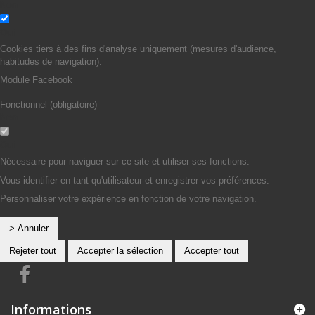
Non
Oui
Cookies tiers à des fins d'analyse uniquement (mesures d'audience,
habitudes de navigation).
Module Facebook
Fonctionnel (obligatoire)
Non
Oui
Nécessaire pour naviguer sur ce site et utiliser ses fonctions.
Vous identifier en tant qu'utilisateur et enregistrer vos préférences.
Personnaliser votre expérience en fonction de votre navigation.
> Annuler
Rejeter tout
Accepter la sélection
Accepter tout
Informations