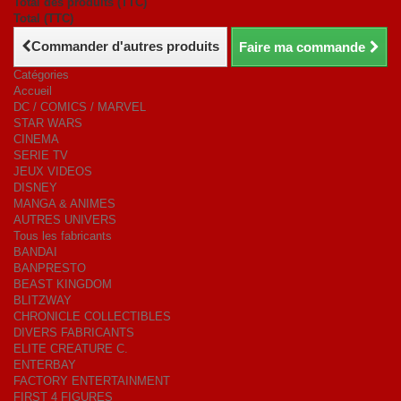
Total des produits (TTC)
Total (TTC)
Commander d'autres produits
Faire ma commande
Catégories
Accueil
DC / COMICS / MARVEL
STAR WARS
CINEMA
SERIE TV
JEUX VIDEOS
DISNEY
MANGA & ANIMES
AUTRES UNIVERS
Tous les fabricants
BANDAI
BANPRESTO
BEAST KINGDOM
BLITZWAY
CHRONICLE COLLECTIBLES
DIVERS FABRICANTS
ELITE CREATURE C.
ENTERBAY
FACTORY ENTERTAINMENT
FIRST 4 FIGURES