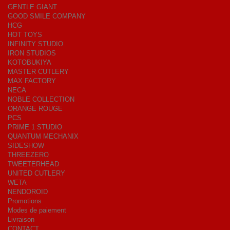
GENTLE GIANT
GOOD SMILE COMPANY
HCG
HOT TOYS
INFINITY STUDIO
IRON STUDIOS
KOTOBUKIYA
MASTER CUTLERY
MAX FACTORY
NECA
NOBLE COLLECTION
ORANGE ROUGE
PCS
PRIME 1 STUDIO
QUANTUM MECHANIX
SIDESHOW
THREEZERO
TWEETERHEAD
UNITED CUTLERY
WETA
NENDOROID
Promotions
Modes de paiement
Livraison
CONTACT