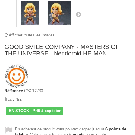
Afficher toutes les images
GOOD SMILE COMPANY - MASTERS OF
THE UNIVERSE - Nendoroid HE-MAN
Référence
GSC12733
État :
Neuf
EN STOCK - Prêt à expédier
En achetant ce produit vous pouvez gagner jusqu'à
6
points de
fidélité
. Votre panier totalisera
6
points
pouvant être