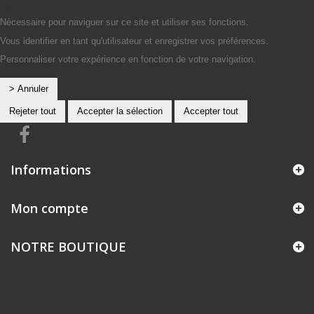
Oui
Nécessaire pour naviguer sur ce site et utiliser ses fonctions.
Vous identifier en tant qu'utilisateur et enregistrer vos préférences.
Personnaliser votre expérience en fonction de votre navigation.
> Annuler
Rejeter tout
Accepter la sélection
Accepter tout
Informations
Mon compte
NOTRE BOUTIQUE