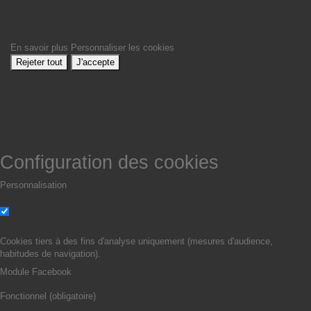
En savoir plus
Personnaliser les cookies
Rejeter tout
J'accepte
Configuration des cookies
Personnalisation
Non
Oui
Cookies tiers à des fins d'analyse uniquement (mesures d'audience,
habitudes de navigation).
Module Facebook
Fonctionnel (obligatoire)
Non