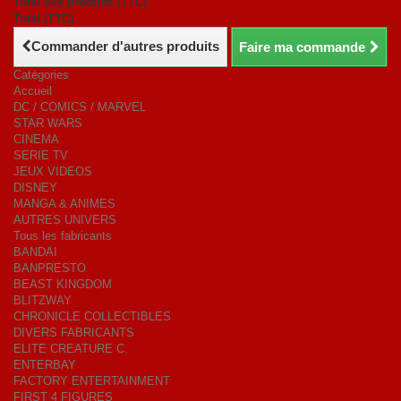
Total des produits (TTC)
Total (TTC)
Commander d'autres produits
Faire ma commande
Catégories
Accueil
DC / COMICS / MARVEL
STAR WARS
CINEMA
SERIE TV
JEUX VIDEOS
DISNEY
MANGA & ANIMES
AUTRES UNIVERS
Tous les fabricants
BANDAI
BANPRESTO
BEAST KINGDOM
BLITZWAY
CHRONICLE COLLECTIBLES
DIVERS FABRICANTS
ELITE CREATURE C.
ENTERBAY
FACTORY ENTERTAINMENT
FIRST 4 FIGURES