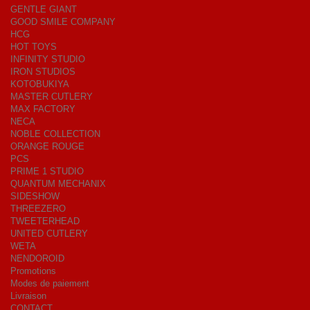
GENTLE GIANT
GOOD SMILE COMPANY
HCG
HOT TOYS
INFINITY STUDIO
IRON STUDIOS
KOTOBUKIYA
MASTER CUTLERY
MAX FACTORY
NECA
NOBLE COLLECTION
ORANGE ROUGE
PCS
PRIME 1 STUDIO
QUANTUM MECHANIX
SIDESHOW
THREEZERO
TWEETERHEAD
UNITED CUTLERY
WETA
NENDOROID
Promotions
Modes de paiement
Livraison
CONTACT