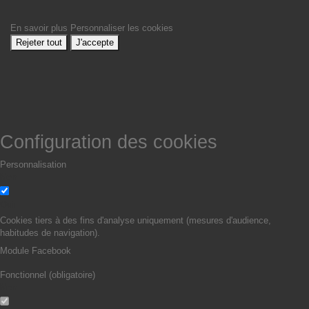
En savoir plus
Personnaliser les cookies
Rejeter tout
J'accepte
Configuration des cookies
Personnalisation
Non
Oui
Cookies tiers à des fins d'analyse uniquement (mesures d'audience,
habitudes de navigation).
Module Facebook
Fonctionnel (obligatoire)
Non