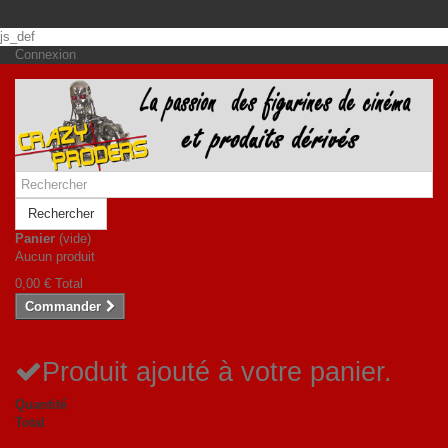
js_def
Connexion
Rechercher
Panier
(vide)
Aucun produit
0,00 €
Total
Commander
Produit ajouté à votre panier.
Quantité
Total