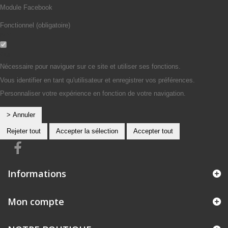
Module Facebook
Fonctionnel (obligatoire)
Non
Oui
Nécessaire pour naviguer sur ce site et utiliser ses fonctions.
Vous identifier en tant qu'utilisateur et enregistrer vos préférences.
Personnaliser votre expérience en fonction de votre navigation.
> Annuler
Rejeter tout
Accepter la sélection
Accepter tout
Informations
Mon compte