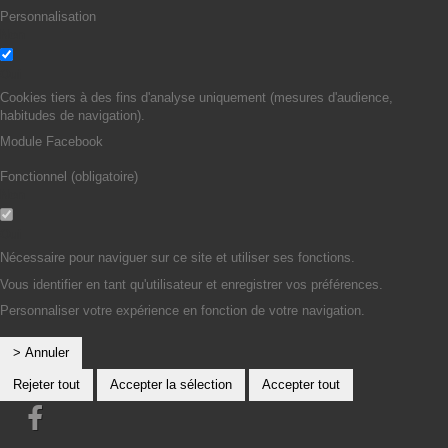
Personnalisation
Non
Oui
Cookies tiers à des fins d'analyse uniquement (mesures d'audience,
habitudes de navigation).
Module Facebook
Fonctionnel (obligatoire)
Non
Oui
Nécessaire pour naviguer sur ce site et utiliser ses fonctions.
Vous identifier en tant qu'utilisateur et enregistrer vos préférences.
Personnaliser votre expérience en fonction de votre navigation.
> Annuler
Rejeter tout
Accepter la sélection
Accepter tout