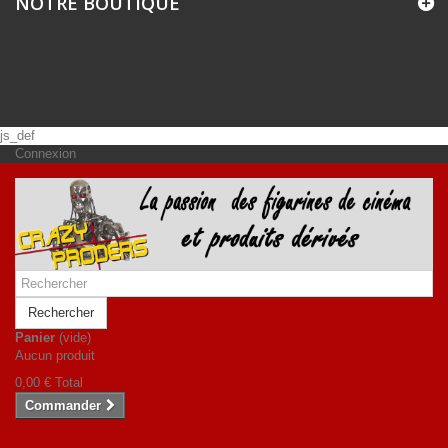
NOTRE BOUTIQUE
js_def
Connexion
Rechercher
Panier
(vide)
Aucun produit
0,00 €
Total
Commander