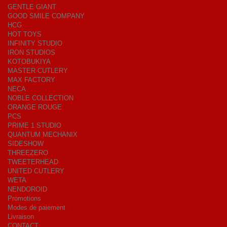
GENTLE GIANT
GOOD SMILE COMPANY
HCG
HOT TOYS
INFINITY STUDIO
IRON STUDIOS
KOTOBUKIYA
MASTER CUTLERY
MAX FACTORY
NECA
NOBLE COLLECTION
ORANGE ROUGE
PCS
PRIME 1 STUDIO
QUANTUM MECHANIX
SIDESHOW
THREEZERO
TWEETERHEAD
UNITED CUTLERY
WETA
NENDOROID
Promotions
Modes de paiement
Livraison
CONTACT