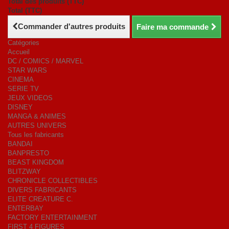
Total des produits (TTC)
Total (TTC)
Commander d'autres produits
Faire ma commande
Catégories
Accueil
DC / COMICS / MARVEL
STAR WARS
CINEMA
SERIE TV
JEUX VIDEOS
DISNEY
MANGA & ANIMES
AUTRES UNIVERS
Tous les fabricants
BANDAI
BANPRESTO
BEAST KINGDOM
BLITZWAY
CHRONICLE COLLECTIBLES
DIVERS FABRICANTS
ELITE CREATURE C.
ENTERBAY
FACTORY ENTERTAINMENT
FIRST 4 FIGURES