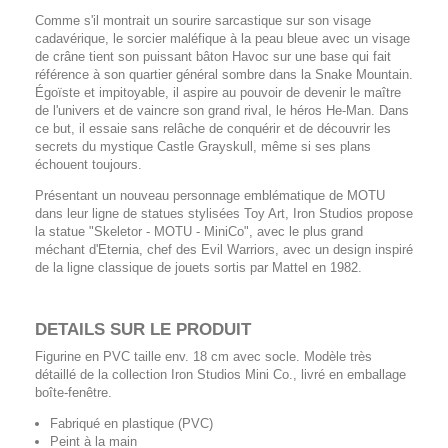
Comme s'il montrait un sourire sarcastique sur son visage
cadavérique, le sorcier maléfique à la peau bleue avec un visage
de crâne tient son puissant bâton Havoc sur une base qui fait
référence à son quartier général sombre dans la Snake Mountain.
Égoïste et impitoyable, il aspire au pouvoir de devenir le maître
de l'univers et de vaincre son grand rival, le héros He-Man. Dans
ce but, il essaie sans relâche de conquérir et de découvrir les
secrets du mystique Castle Grayskull, même si ses plans
échouent toujours.
Présentant un nouveau personnage emblématique de MOTU
dans leur ligne de statues stylisées Toy Art, Iron Studios propose
la statue "Skeletor - MOTU - MiniCo", avec le plus grand
méchant d'Eternia, chef des Evil Warriors, avec un design inspiré
de la ligne classique de jouets sortis par Mattel en 1982.
DETAILS SUR LE PRODUIT
Figurine en PVC taille env. 18 cm avec socle. Modèle très
détaillé de la collection Iron Studios Mini Co., livré en emballage
boîte-fenêtre.
Fabriqué en plastique (PVC)
Peint à la main