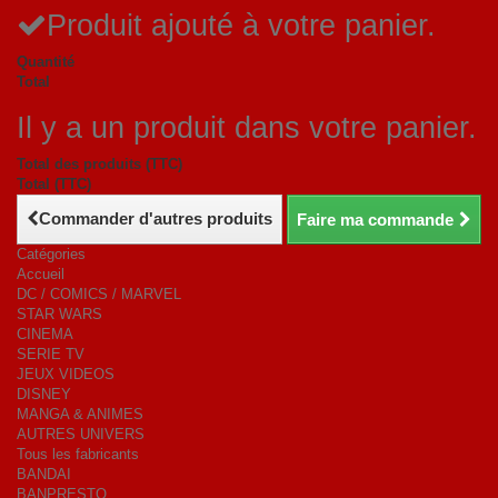
Produit ajouté à votre panier.
Quantité
Total
Il y a un produit dans votre panier.
Total des produits (TTC)
Total (TTC)
Commander d'autres produits
Faire ma commande
Catégories
Accueil
DC / COMICS / MARVEL
STAR WARS
CINEMA
SERIE TV
JEUX VIDEOS
DISNEY
MANGA & ANIMES
AUTRES UNIVERS
Tous les fabricants
BANDAI
BANPRESTO