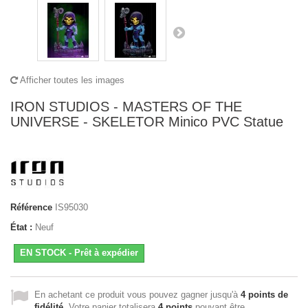
Afficher toutes les images
IRON STUDIOS - MASTERS OF THE
UNIVERSE - SKELETOR Minico PVC Statue
Référence
IS95030
État :
Neuf
EN STOCK - Prêt à expédier
En achetant ce produit vous pouvez gagner jusqu'à
4
points de
fidélité
. Votre panier totalisera
4
points
pouvant être