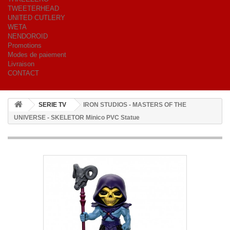
TWEETERHEAD
UNITED CUTLERY
WETA
NENDOROID
Promotions
Modes de paiement
Livraison
CONTACT
SERIE TV
IRON STUDIOS - MASTERS OF THE
UNIVERSE - SKELETOR Minico PVC Statue