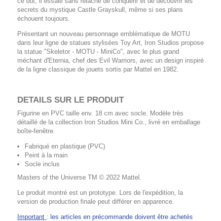
ce but, il essaie sans relâche de conquérir et de découvrir les
secrets du mystique Castle Grayskull, même si ses plans
échouent toujours.
Présentant un nouveau personnage emblématique de MOTU
dans leur ligne de statues stylisées Toy Art, Iron Studios propose
la statue "Skeletor - MOTU - MiniCo", avec le plus grand
méchant d'Eternia, chef des Evil Warriors, avec un design inspiré
de la ligne classique de jouets sortis par Mattel en 1982.
DETAILS SUR LE PRODUIT
Figurine en PVC taille env. 18 cm avec socle. Modèle très
détaillé de la collection Iron Studios Mini Co., livré en emballage
boîte-fenêtre.
Fabriqué en plastique (PVC)
Peint à la main
Socle inclus
Masters of the Universe TM © 2022 Mattel.
Le produit montré est un prototype. Lors de l'expédition, la
version de production finale peut différer en apparence.
Important
: les articles en précommande doivent être achetés