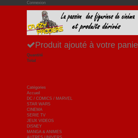
Connexion
Produit ajouté à votre panie
Quantité
Total
Catégories
Accueil
DC / COMICS / MARVEL
STAR WARS
CINEMA
SERIE TV
JEUX VIDEOS
DISNEY
MANGA & ANIMES
AUTRES UNIVERS