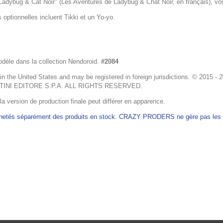
 Ladybug & Cat Noir" (Les Aventures de Ladybug & Chat Noir, en français), voi
s optionnelles incluent Tikki et un Yo-yo.
odèle dans la collection Nendoroid.
#2084
d in the United States and may be registered in foreign jurisdictions. © 
TINI EDITORE S.P.A. ALL RIGHTS RESERVED.
 la version de production finale peut différer en apparence.
achetés séparément des produits en stock. CRAZY PRODERS ne gère pas les ex