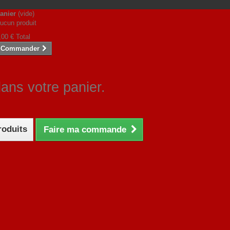
anier
(vide)
ucun produit
,00 €
Total
Commander
dans votre panier.
roduits
Faire ma commande