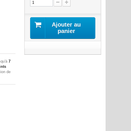
Ajouter au
panier
squ'à
7
nts
tion de