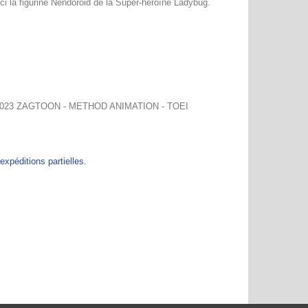
ci la figurine Nendoroid de la Super-héroïne Ladybug.
2015 - 2023 ZAGTOON - METHOD ANIMATION - TOEI
péditions partielles.