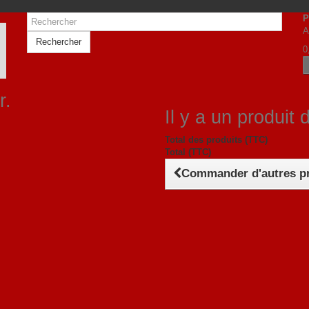
P
A
Rechercher
0
r.
Il y a un produit 
Total des produits (TTC)
Total (TTC)
Commander d'autres p