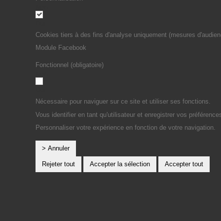
Non
Oui
Cookies tiers à des fins d'analyse uniquement (mesures d'audien
Module Facebook
Fonctionnel (obligatoire)
Non
Oui
Nécessaire pour naviguer sur ce site et utiliser ses fonctions.
Vous identifier en tant qu'utilisateur et enregistrer vos préférence
Personnaliser votre expérience en fonction de votre navigation.
> Annuler
Rejeter tout
Accepter la sélection
Accepter tout