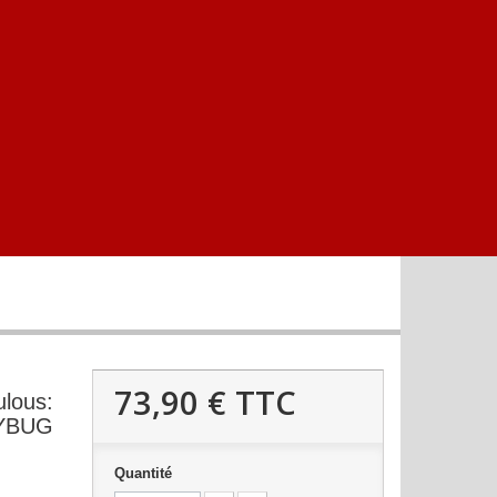
73,90 €
TTC
lous:
DYBUG
Quantité