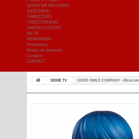
QUANTUM MECHANIX
SIDESHOW
THREEZERO
TWEETERHEAD
UNITED CUTLERY
WETA
NENDOROID
Promotions
Modes de paiement
Livraison
CONTACT
SERIE TV
GOOD SMILE COMPANY - Miraculou