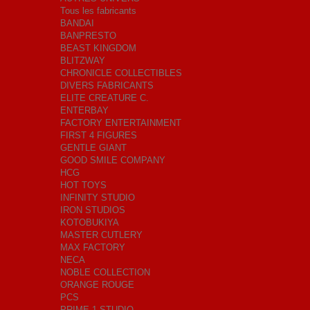
Tous les fabricants
BANDAI
BANPRESTO
BEAST KINGDOM
BLITZWAY
CHRONICLE COLLECTIBLES
DIVERS FABRICANTS
ELITE CREATURE C.
ENTERBAY
FACTORY ENTERTAINMENT
FIRST 4 FIGURES
GENTLE GIANT
GOOD SMILE COMPANY
HCG
HOT TOYS
INFINITY STUDIO
IRON STUDIOS
KOTOBUKIYA
MASTER CUTLERY
MAX FACTORY
NECA
NOBLE COLLECTION
ORANGE ROUGE
PCS
PRIME 1 STUDIO