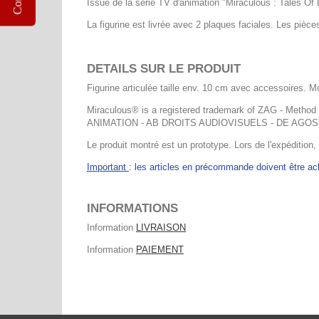
Issue de la série TV d'animation "Miraculous : Tales Of
La figurine est livrée avec 2 plaques faciales. Les pièce
DETAILS SUR LE PRODUIT
Figurine articulée taille env. 10 cm avec accessoires. M
Miraculous® is a registered trademark of ZAG - Metho
ANIMATION - AB DROITS AUDIOVISUELS - DE AGOS
Le produit montré est un prototype. Lors de l'expédition,
Important
: les articles en précommande doivent être 
INFORMATIONS
Information
LIVRAISON
Information
PAIEMENT