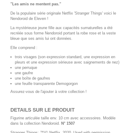
"Les amis ne mentent pas."
De la populaire série originale Netflix 'Stranger Things' voici le
Nendoroid de Eleven !
La mystérieuse jeune fille aux capacités surnaturelles a été
recréée sous forme Nendoroid portant la robe rose et la veste
bleue que ses amis lui ont données.
Elle comprend :
trois visages (son expression standard, une expression en
pleurs et une expression sérieuse avec saignements de nez)
une perruque
une gaufre
une boîte de gaufres
une feuille transparente Demogorgon
Assurez-vous de l'ajouter à votre collection !
DETAILS SUR LE PRODUIT
Figurine articulée taille env. 10 cm avec accessoires. Modèle
dans la collection Nendoroid.
N° 1507
Stranger Things: ™/© Netflix. 2020. Used with permission.