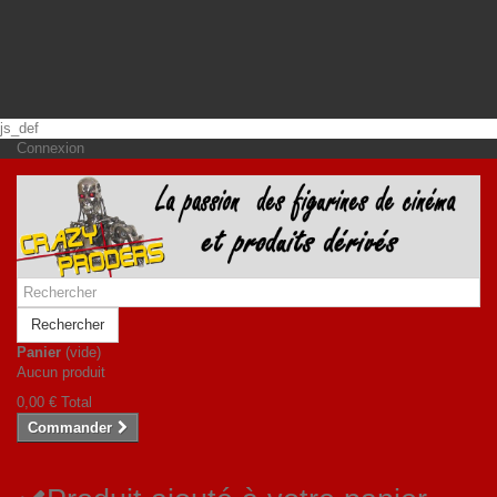
js_def
Connexion
Rechercher
Panier
(vide)
Aucun produit
0,00 €
Total
Commander