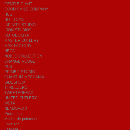
GENTLE GIANT
GOOD SMILE COMPANY
HCG
HOT TOYS
INFINITY STUDIO
IRON STUDIOS
KOTOBUKIYA
MASTER CUTLERY
MAX FACTORY
NECA
NOBLE COLLECTION
ORANGE ROUGE
PCS
PRIME 1 STUDIO
QUANTUM MECHANIX
SIDESHOW
THREEZERO
TWEETERHEAD
UNITED CUTLERY
WETA
NENDOROID
Promotions
Modes de paiement
Livraison
CONTACT