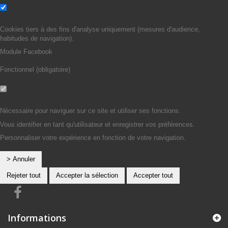
Oui
Cookies tiers à des fins d'analyse uniquement (mesures d'audience,
habitudes de navigation).
Module Facebook
Fonctionnel (obligatoire)
Non
Oui
Nécessaire pour naviguer sur ce site et utiliser ses fonctions.
Vous identifier en tant qu'utilisateur et enregistrer vos préférences.
Personnaliser votre expérience en fonction de votre navigation.
> Annuler
Rejeter tout
Accepter la sélection
Accepter tout
Informations