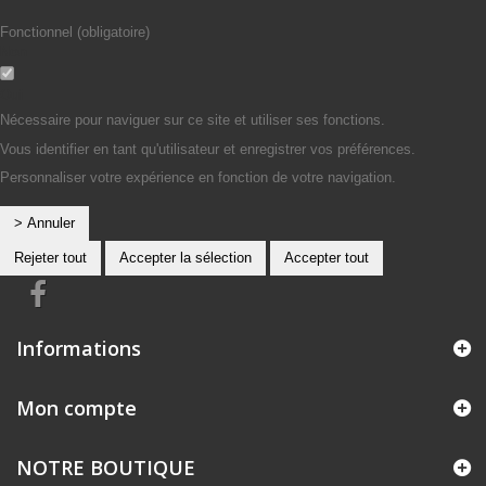
Fonctionnel (obligatoire)
Non
Oui
Nécessaire pour naviguer sur ce site et utiliser ses fonctions.
Vous identifier en tant qu'utilisateur et enregistrer vos préférences.
Personnaliser votre expérience en fonction de votre navigation.
> Annuler
Rejeter tout
Accepter la sélection
Accepter tout
Informations
Mon compte
NOTRE BOUTIQUE