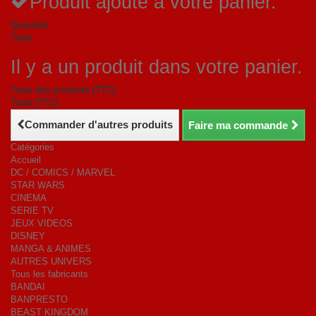
Produit ajouté à votre panier.
Quantité
Total
Il y a un produit dans votre panier.
Total des produits (TTC)
Total (TTC)
Commander d'autres produits
Faire ma commande
Catégories
Accueil
DC / COMICS / MARVEL
STAR WARS
CINEMA
SERIE TV
JEUX VIDEOS
DISNEY
MANGA & ANIMES
AUTRES UNIVERS
Tous les fabricants
BANDAI
BANPRESTO
BEAST KINGDOM