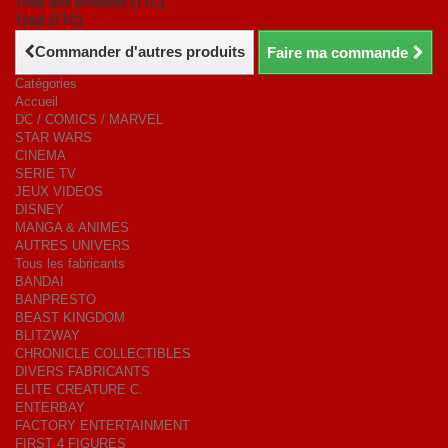
Total des produits (TTC)
Total (TTC)
Commander d'autres produits
Faire ma commande
Catégories
Accueil
DC / COMICS / MARVEL
STAR WARS
CINEMA
SERIE TV
JEUX VIDEOS
DISNEY
MANGA & ANIMES
AUTRES UNIVERS
Tous les fabricants
BANDAI
BANPRESTO
BEAST KINGDOM
BLITZWAY
CHRONICLE COLLECTIBLES
DIVERS FABRICANTS
ELITE CREATURE C.
ENTERBAY
FACTORY ENTERTAINMENT
FIRST 4 FIGURES